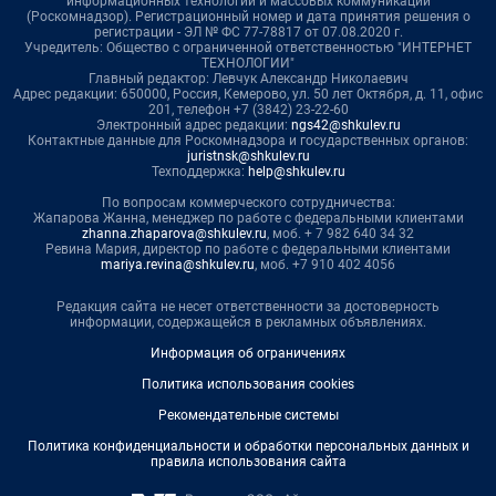
информационных технологий и массовых коммуникаций
(Роскомнадзор). Регистрационный номер и дата принятия решения о
регистрации - ЭЛ № ФС 77-78817 от 07.08.2020 г.
Учредитель: Общество с ограниченной ответственностью "ИНТЕРНЕТ
ТЕХНОЛОГИИ"
Главный редактор: Левчук Александр Николаевич
Адрес редакции: 650000, Россия, Кемерово, ул. 50 лет Октября, д. 11, офис
201, телефон +7 (3842) 23-22-60
Электронный адрес редакции:
ngs42@shkulev.ru
Контактные данные для Роскомнадзора и государственных органов:
juristnsk@shkulev.ru
Техподдержка:
help@shkulev.ru
По вопросам коммерческого сотрудничества:
Жапарова Жанна, менеджер по работе с федеральными клиентами
zhanna.zhaparova@shkulev.ru
, моб. + 7 982 640 34 32
Ревина Мария, директор по работе с федеральными клиентами
mariya.revina@shkulev.ru
, моб. +7 910 402 4056
Редакция сайта не несет ответственности за достоверность
информации, содержащейся в рекламных объявлениях.
Информация об ограничениях
Политика использования cookies
Рекомендательные системы
Политика конфиденциальности и обработки персональных данных и
правила использования сайта