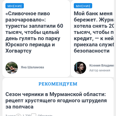
МНЕНИЕ
МНЕНИЕ
«Сливочное пиво
Мой банк меня
разочаровало»:
бережет. Журн
туристы заплатили 60
хотела снять 20
тысяч, чтобы целый
тысяч, чтобы п
день гулять по парку
кредит, — к ней
Юрского периода и
приехала служб
Хогвартсу
безопасности
Ксения Владими
Яна Шаламова
Автор мнения
РЕКОМЕНДУЕМ
Сезон черники в Мурманской области:
рецепт хрустящего ягодного штруделя
за полчаса
3 часа
1 729
Обсудить