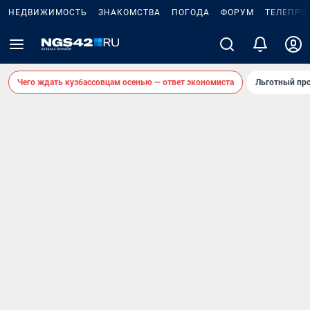
НЕДВИЖИМОСТЬ
ЗНАКОМСТВА
ПОГОДА
ФОРУМ
ТЕЛЕПРО
Чего ждать кузбассовцам осенью — ответ экономиста
Льготный про