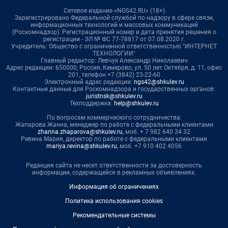
Сетевое издание «NGS42.RU» (18+)
Зарегистрировано Федеральной службой по надзору в сфере связи,
информационных технологий и массовых коммуникаций
(Роскомнадзор). Регистрационный номер и дата принятия решения о
регистрации - ЭЛ № ФС 77-78817 от 07.08.2020 г.
Учредитель: Общество с ограниченной ответственностью "ИНТЕРНЕТ
ТЕХНОЛОГИИ"
Главный редактор: Левчук Александр Николаевич
Адрес редакции: 650000, Россия, Кемерово, ул. 50 лет Октября, д. 11, офис
201, телефон +7 (3842) 23-22-60
Электронный адрес редакции:
ngs42@shkulev.ru
Контактные данные для Роскомнадзора и государственных органов:
juristnsk@shkulev.ru
Техподдержка:
help@shkulev.ru
По вопросам коммерческого сотрудничества:
Жапарова Жанна, менеджер по работе с федеральными клиентами
zhanna.zhaparova@shkulev.ru
, моб. + 7 982 640 34 32
Ревина Мария, директор по работе с федеральными клиентами
mariya.revina@shkulev.ru
, моб. +7 910 402 4056
Редакция сайта не несет ответственности за достоверность
информации, содержащейся в рекламных объявлениях.
Информация об ограничениях
Политика использования cookies
Рекомендательные системы