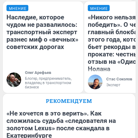
МНЕНИЕ
МНЕНИЕ
Наследие, которое
«Никого нельзя
чудом не развалилось:
победить». О ч
транспортный эксперт
главный блокба
разнес миф о «вечных»
этого года, кот
советских дорогах
бьет рекорды в
прокате: честн
отзыв на «Одис
Нолана
Олег Арефьев
Блогер, предприниматель,
Стас Соколов
владелец в транспортном
Эксперт
бизнесе
РЕКОМЕНДУЕМ
«Не хочется в это верить». Как
сложилась судьба «следователя на
золотом Lexus» после скандала в
Екатеринбурге