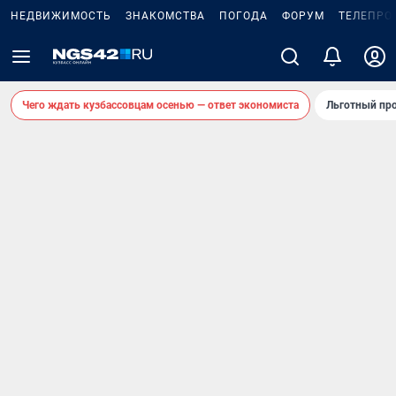
НЕДВИЖИМОСТЬ
ЗНАКОМСТВА
ПОГОДА
ФОРУМ
ТЕЛЕПРО
Чего ждать кузбассовцам осенью — ответ экономиста
Льготный про