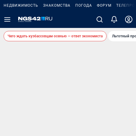
НЕДВИЖИМОСТЬ
ЗНАКОМСТВА
ПОГОДА
ФОРУМ
ТЕЛЕПРО
Чего ждать кузбассовцам осенью — ответ экономиста
Льготный про