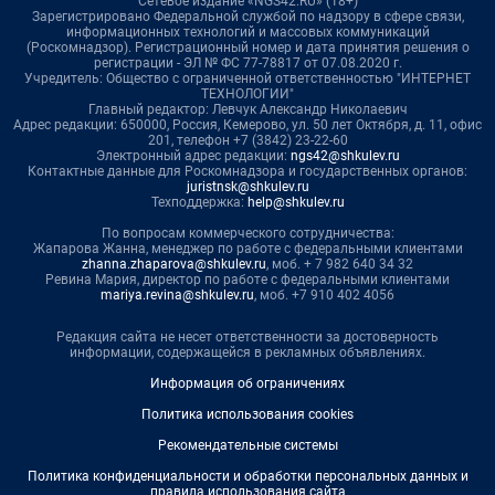
Сетевое издание «NGS42.RU» (18+)
Зарегистрировано Федеральной службой по надзору в сфере связи,
информационных технологий и массовых коммуникаций
(Роскомнадзор). Регистрационный номер и дата принятия решения о
регистрации - ЭЛ № ФС 77-78817 от 07.08.2020 г.
Учредитель: Общество с ограниченной ответственностью "ИНТЕРНЕТ
ТЕХНОЛОГИИ"
Главный редактор: Левчук Александр Николаевич
Адрес редакции: 650000, Россия, Кемерово, ул. 50 лет Октября, д. 11, офис
201, телефон +7 (3842) 23-22-60
Электронный адрес редакции:
ngs42@shkulev.ru
Контактные данные для Роскомнадзора и государственных органов:
juristnsk@shkulev.ru
Техподдержка:
help@shkulev.ru
По вопросам коммерческого сотрудничества:
Жапарова Жанна, менеджер по работе с федеральными клиентами
zhanna.zhaparova@shkulev.ru
, моб. + 7 982 640 34 32
Ревина Мария, директор по работе с федеральными клиентами
mariya.revina@shkulev.ru
, моб. +7 910 402 4056
Редакция сайта не несет ответственности за достоверность
информации, содержащейся в рекламных объявлениях.
Информация об ограничениях
Политика использования cookies
Рекомендательные системы
Политика конфиденциальности и обработки персональных данных и
правила использования сайта