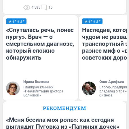
4 585
15
МНЕНИЕ
МНЕНИЕ
«Спуталась речь, понес
Наследие, кото
пургу». Врач — о
чудом не разва
смертельном диагнозе,
транспортный э
который сложно
разнес миф о «
обнаружить
советских доро
Ирина Волкова
Олег Арефьев
Главврач клиники
Блогер, предприн
«Реабилитация доктора
владелец в тран
Волковой»
бизнесе
РЕКОМЕНДУЕМ
«Меня бесила моя роль»: как сегодня
выглядит Пуговка из «Папиных дочек»