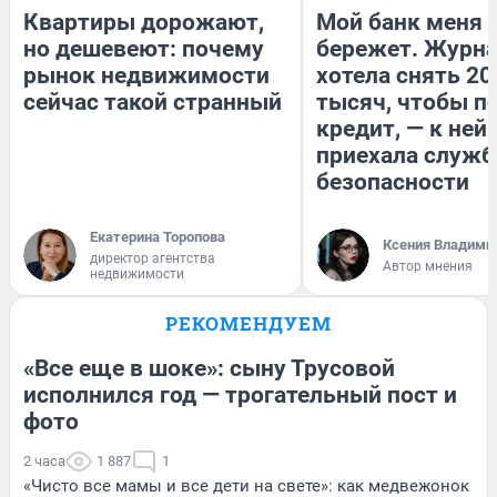
Квартиры дорожают,
Мой банк меня
но дешевеют: почему
бережет. Журн
рынок недвижимости
хотела снять 20
сейчас такой странный
тысяч, чтобы п
кредит, — к ней
приехала служб
безопасности
Екатерина Торопова
Ксения Владими
директор агентства
Автор мнения
недвижимости
РЕКОМЕНДУЕМ
«Все еще в шоке»: сыну Трусовой
исполнился год — трогательный пост и
фото
2 часа
1 887
1
«Чисто все мамы и все дети на свете»: как медвежонок