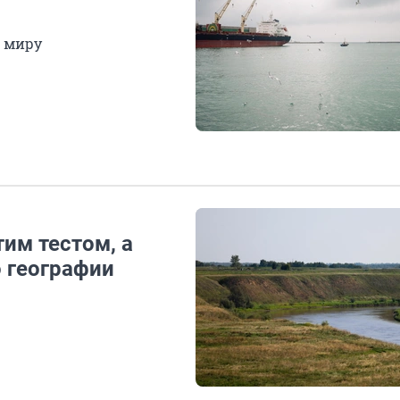
о миру
тим тестом, а
о географии