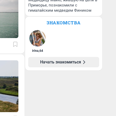
Медведицу Майю, жившую на цепи в
Приморье, познакомили с
гималайским медведем Фиником
ЗНАКОМСТВА
irina
,
64
Начать знакомиться