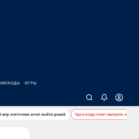
ОМОКОДЫ
ИГРЫ
й мэр-взяточник хочет выйти домой
Где и когда стоит смотреть звездоп