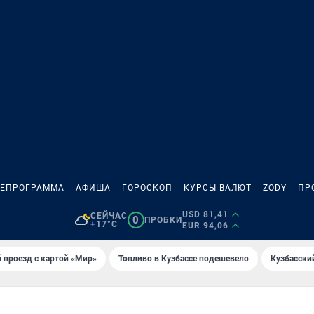
ЛЕПРОГРАММА
АФИША
ГОРОСКОП
КУРСЫ ВАЛЮТ
ZODY
ПР
USD 81,41
СЕЙЧАС
0
ПРОБКИ
+17°C
EUR 94,06
 проезд с картой «Мир»
Топливо в Кузбассе подешевело
Кузбасски