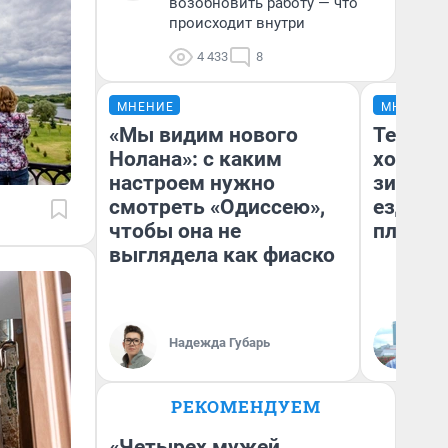
возобновить работу — что
происходит внутри
4 433
8
МНЕНИЕ
МНЕНИЕ
«Мы видим нового
Тепло 
Нолана»: с каким
холодн
настроем нужно
зимой.
смотреть «Одиссею»,
ездит н
чтобы она не
плюсы 
выглядела как фиаско
Надежда Губарь
Д
РЕКОМЕНДУЕМ
«Четырех мужей