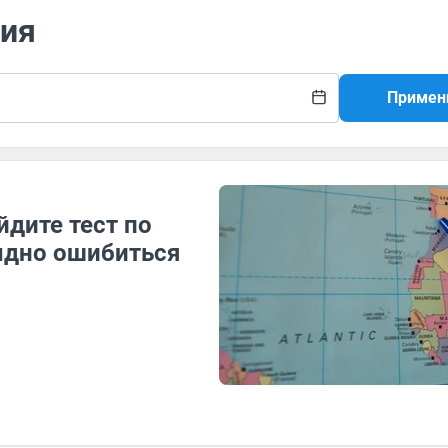
фия
Примен
дите тест по
тыдно ошибиться