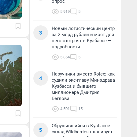
опрос
5 919
5
Новый логистический центр
3
за 2 млрд рублей и мост для
него отстроят в Кузбассе —
подробности
5 864
5
Наручники вместо Rolex: как
4
судили экс-главу Минздрава
Кузбасса и бывшего
миллионера Дмитрия
Беглова
4 501
15
Обрушившийся в Кузбассе
5
склад Wildberries планирует