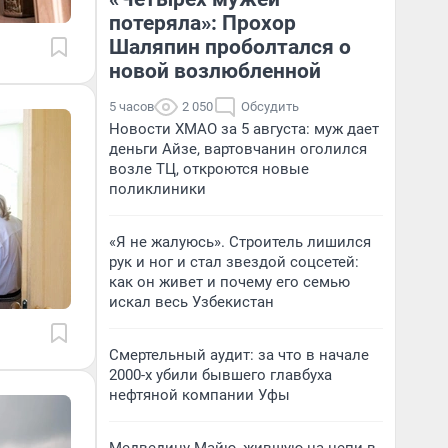
потеряла»: Прохор
Шаляпин проболтался о
новой возлюбленной
5 часов
2 050
Обсудить
Новости ХМАО за 5 августа: муж дает
деньги Айзе, вартовчанин оголился
возле ТЦ, откроются новые
поликлиники
«Я не жалуюсь». Строитель лишился
рук и ног и стал звездой соцсетей:
как он живет и почему его семью
искал весь Узбекистан
Смертельный аудит: за что в начале
2000-х убили бывшего главбуха
нефтяной компании Уфы