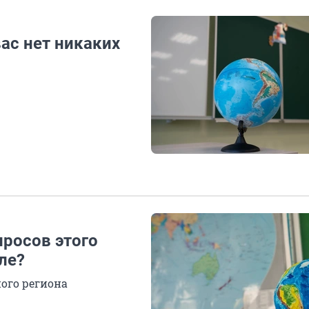
вас нет никаких
просов этого
сле?
ного региона