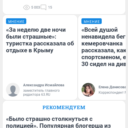
5 003
15
МНЕНИЕ
МНЕНИЕ
«За неделю две ночи
«Всей душой
были страшные»:
ненавидела бег»
туристка рассказала об
кемеровчанка
отдыхе в Крыму
рассказала, как
спортсменом, е
30 сидел на див
Александра Исмайлова
Елена Денисова
заместитель главного
Корреспондент N
редактора 63.RU
РЕКОМЕНДУЕМ
«Было страшно столкнуться с
полицией». Популярная блогерша из