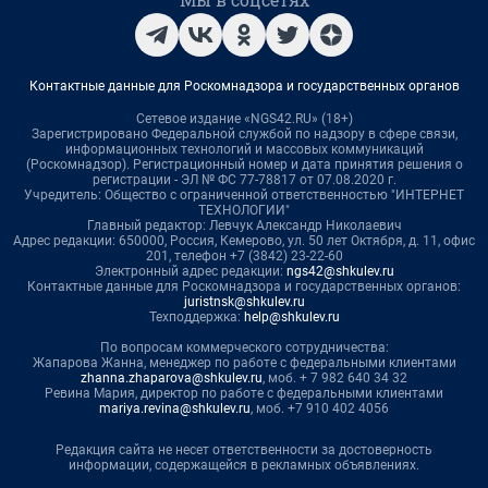
Контактные данные для Роскомнадзора и государственных органов
Сетевое издание «NGS42.RU» (18+)
Зарегистрировано Федеральной службой по надзору в сфере связи,
информационных технологий и массовых коммуникаций
(Роскомнадзор). Регистрационный номер и дата принятия решения о
регистрации - ЭЛ № ФС 77-78817 от 07.08.2020 г.
Учредитель: Общество с ограниченной ответственностью "ИНТЕРНЕТ
ТЕХНОЛОГИИ"
Главный редактор: Левчук Александр Николаевич
Адрес редакции: 650000, Россия, Кемерово, ул. 50 лет Октября, д. 11, офис
201, телефон +7 (3842) 23-22-60
Электронный адрес редакции:
ngs42@shkulev.ru
Контактные данные для Роскомнадзора и государственных органов:
juristnsk@shkulev.ru
Техподдержка:
help@shkulev.ru
По вопросам коммерческого сотрудничества:
Жапарова Жанна, менеджер по работе с федеральными клиентами
zhanna.zhaparova@shkulev.ru
, моб. + 7 982 640 34 32
Ревина Мария, директор по работе с федеральными клиентами
mariya.revina@shkulev.ru
, моб. +7 910 402 4056
Редакция сайта не несет ответственности за достоверность
информации, содержащейся в рекламных объявлениях.