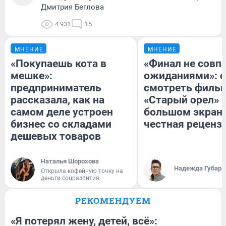
Дмитрия Беглова
4 931
15
МНЕНИЕ
МНЕНИЕ
«Покупаешь кота в
«Финал не совпа
мешке»:
ожиданиями»: с
предприниматель
смотреть филь
рассказала, как на
«Старый орел» 
самом деле устроен
большом экран
бизнес со складами
честная реценз
дешевых товаров
Наталья Шорохова
Надежда Губарь
Открыла кофейную точку на
деньги соцразвития
РЕКОМЕНДУЕМ
«Я потерял жену, детей, всё»: