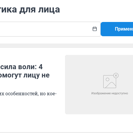
тика для лица
Примен
сила воли: 4
омогут лицу не
х особенностей, но кое-