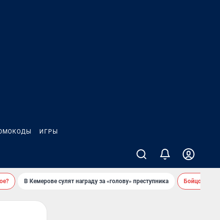
ОМОКОДЫ
ИГРЫ
ое?
В Кемерове сулят награду за «голову» преступника
Бойцовский 