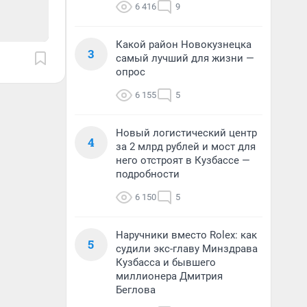
6 416
9
Какой район Новокузнецка
3
самый лучший для жизни —
опрос
6 155
5
Новый логистический центр
4
за 2 млрд рублей и мост для
него отстроят в Кузбассе —
подробности
6 150
5
Наручники вместо Rolex: как
5
судили экс-главу Минздрава
Кузбасса и бывшего
миллионера Дмитрия
Беглова