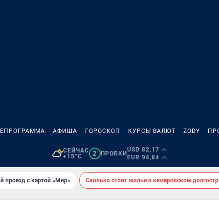
ЛЕПРОГРАММА
АФИША
ГОРОСКОП
КУРСЫ ВАЛЮТ
ZODY
ПР
USD 82,17
СЕЙЧАС
2
ПРОБКИ
+15°C
EUR 94,84
й проезд с картой «Мир»
Сколько стоит жилье в кемеровском долгостр