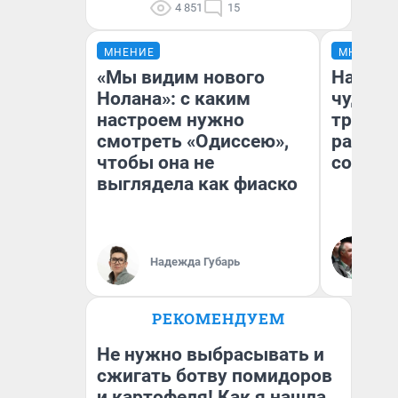
4 851
15
МНЕНИЕ
МНЕНИЕ
«Мы видим нового
Наслед
Нолана»: с каким
чудом 
настроем нужно
трансп
смотреть «Одиссею»,
разнес
чтобы она не
советс
выглядела как фиаско
Ол
Бл
Надежда Губарь
вл
би
РЕКОМЕНДУЕМ
Не нужно выбрасывать и
сжигать ботву помидоров
и картофеля! Как я нашла