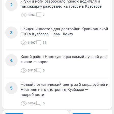
«Руки и ноги разбросало, ужас»: водителя и
2
пассажирку разорвало на трассе в Кузбассе
8 567
7
Найден инвестор для достройки Крапивинской
3
ГЭС в Кузбассе — зам Шойгу
6 497
35
Какой район Новокузнецка самый лучший для
4
жизни — опрос
5 915
5
Новый логистический центр за 2 млрд рублей и
5
мост для него отстроят в Кузбассе —
подробности
5 859
5