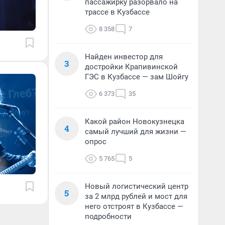
пассажирку разорвало на
трассе в Кузбассе
8 358
7
Найден инвестор для
3
достройки Крапивинской
ГЭС в Кузбассе — зам Шойгу
6 373
35
Какой район Новокузнецка
4
самый лучший для жизни —
опрос
5 765
5
Новый логистический центр
5
за 2 млрд рублей и мост для
него отстроят в Кузбассе —
подробности