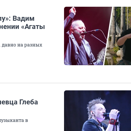
пу»: Вадим
инении «Агаты
 давно на разных
певца Глеба
музыканта в