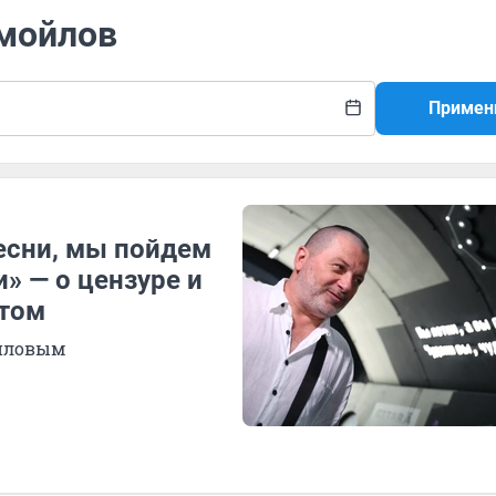
амойлов
Примен
есни, мы пойдем
» — о цензуре и
атом
ойловым