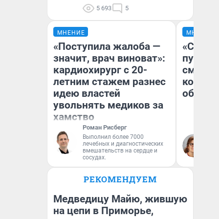
5 693
5
МНЕНИЕ
МНЕНИЕ
«Поступила жалоба —
«Спутал
значит, врач виноват»:
пургу».
кардиохирург с 20-
смерте
летним стажем разнес
которы
идею властей
обнару
увольнять медиков за
хамство
Роман Рисберг
Ир
Выполнил более 7000
лечебных и диагностических
Гл
вмешательств на сердце и
«Р
сосудах.
Во
РЕКОМЕНДУЕМ
Медведицу Майю, жившую
на цепи в Приморье,