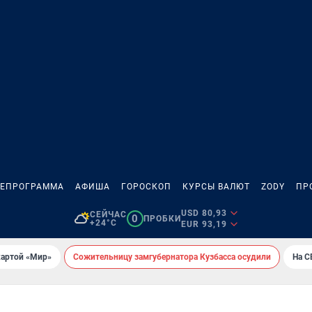
ЛЕПРОГРАММА
АФИША
ГОРОСКОП
КУРСЫ ВАЛЮТ
ZODY
ПР
USD 80,93
СЕЙЧАС
0
ПРОБКИ
+24°C
EUR 93,19
картой «Мир»
Сожительницу замгубернатора Кузбасса осудили
На С