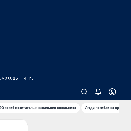
ОМОКОДЫ
ИГРЫ
ВО погиб похититель и насильник школьника
Люди погибли на предприя