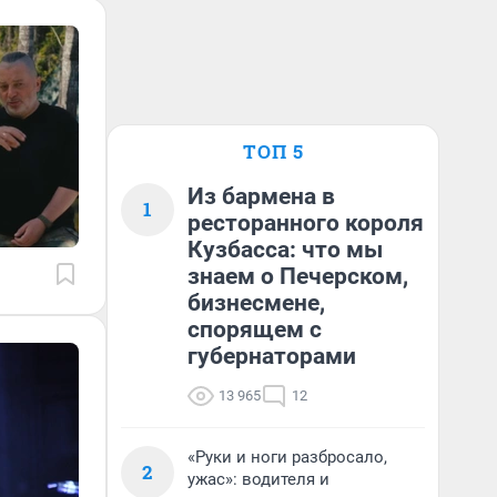
ТОП 5
Из бармена в
1
ресторанного короля
Кузбасса: что мы
знаем о Печерском,
бизнесмене,
спорящем с
губернаторами
13 965
12
«Руки и ноги разбросало,
2
ужас»: водителя и