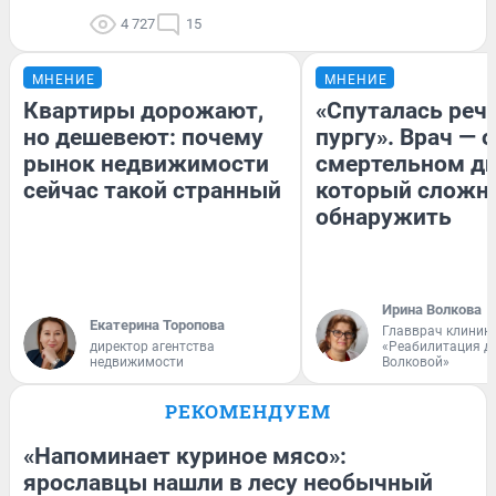
4 727
15
МНЕНИЕ
МНЕНИЕ
Квартиры дорожают,
«Спуталась речь
но дешевеют: почему
пургу». Врач — о
рынок недвижимости
смертельном ди
сейчас такой странный
который сложн
обнаружить
Ирина Волкова
Екатерина Торопова
Главврач клиник
директор агентства
«Реабилитация д
недвижимости
Волковой»
РЕКОМЕНДУЕМ
«Напоминает куриное мясо»:
ярославцы нашли в лесу необычный