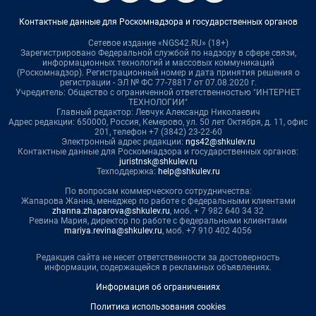
Контактные данные для Роскомнадзора и государственных органов
Сетевое издание «NGS42.RU» (18+)
Зарегистрировано Федеральной службой по надзору в сфере связи,
информационных технологий и массовых коммуникаций
(Роскомнадзор). Регистрационный номер и дата принятия решения о
регистрации - ЭЛ № ФС 77-78817 от 07.08.2020 г.
Учредитель: Общество с ограниченной ответственностью "ИНТЕРНЕТ
ТЕХНОЛОГИИ"
Главный редактор: Левчук Александр Николаевич
Адрес редакции: 650000, Россия, Кемерово, ул. 50 лет Октября, д. 11, офис
201, телефон +7 (3842) 23-22-60
Электронный адрес редакции:
ngs42@shkulev.ru
Контактные данные для Роскомнадзора и государственных органов:
juristnsk@shkulev.ru
Техподдержка:
help@shkulev.ru
По вопросам коммерческого сотрудничества:
Жапарова Жанна, менеджер по работе с федеральными клиентами
zhanna.zhaparova@shkulev.ru
, моб. + 7 982 640 34 32
Ревина Мария, директор по работе с федеральными клиентами
mariya.revina@shkulev.ru
, моб. +7 910 402 4056
Редакция сайта не несет ответственности за достоверность
информации, содержащейся в рекламных объявлениях.
Информация об ограничениях
Политика использования cookies