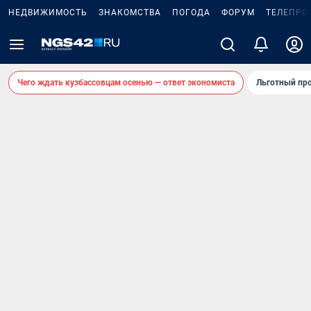
НЕДВИЖИМОСТЬ
ЗНАКОМСТВА
ПОГОДА
ФОРУМ
ТЕЛЕПРО
Чего ждать кузбассовцам осенью — ответ экономиста
Льготный про