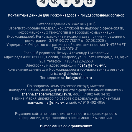
Контактные данные для Роскомнадзора и государственных органов
Сетевое издание «NGS42.RU» (18+)
Зарегистрировано Федеральной службой по надзору в сфере связи,
информационных технологий и массовых коммуникаций
(Роскомнадзор). Регистрационный номер и дата принятия решения о
регистрации - ЭЛ № ФС 77-78817 от 07.08.2020 г.
Учредитель: Общество с ограниченной ответственностью "ИНТЕРНЕТ
ТЕХНОЛОГИИ"
Главный редактор: Левчук Александр Николаевич
Адрес редакции: 650000, Россия, Кемерово, ул. 50 лет Октября, д. 11, офис
201, телефон +7 (3842) 23-22-60
Электронный адрес редакции:
ngs42@shkulev.ru
Контактные данные для Роскомнадзора и государственных органов:
juristnsk@shkulev.ru
Техподдержка:
help@shkulev.ru
По вопросам коммерческого сотрудничества:
Жапарова Жанна, менеджер по работе с федеральными клиентами
zhanna.zhaparova@shkulev.ru
, моб. + 7 982 640 34 32
Ревина Мария, директор по работе с федеральными клиентами
mariya.revina@shkulev.ru
, моб. +7 910 402 4056
Редакция сайта не несет ответственности за достоверность
информации, содержащейся в рекламных объявлениях.
Информация об ограничениях