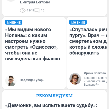
Дмитрия Беглова
4 949
15
МНЕНИЕ
МНЕНИЕ
«Мы видим нового
«Спуталась речь
Нолана»: с каким
пургу». Врач — о
настроем нужно
смертельном ди
смотреть «Одиссею»,
который сложн
чтобы она не
обнаружить
выглядела как фиаско
Ирина Волкова
Главврач клиник
Надежда Губарь
«Реабилитация д
Волковой»
РЕКОМЕНДУЕМ
«Девчонки, вы испытываете судьбу»: