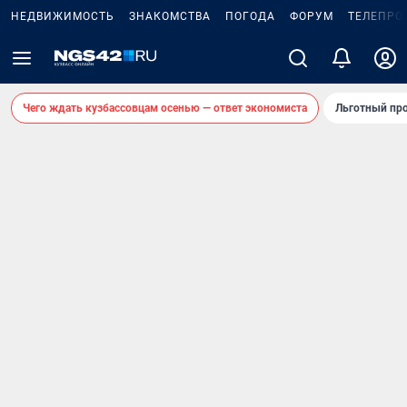
НЕДВИЖИМОСТЬ
ЗНАКОМСТВА
ПОГОДА
ФОРУМ
ТЕЛЕПРО
Чего ждать кузбассовцам осенью — ответ экономиста
Льготный про