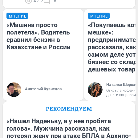
4 712
15
МНЕНИЕ
МНЕНИЕ
«Машина просто
«Покупаешь кот
полетела». Водитель
мешке»:
сравнил бензин в
предпринимате
Казахстане и России
рассказала, как
самом деле уст
бизнес со скла
дешевых товар
Наталья Шорохо
Анатолий Кузнецов
Открыла кофейну
деньги соцразви
РЕКОМЕНДУЕМ
«Нашел Наденьку, а у нее пробита
голова». Мужчина рассказал, как
потерял жену при атаке БПЛА в Архипо-