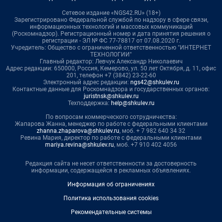
Сетевое издание «NGS42.RU» (18+)
Зарегистрировано Федеральной службой по надзору в сфере связи,
информационных технологий и массовых коммуникаций
(Роскомнадзор). Регистрационный номер и дата принятия решения о
регистрации - ЭЛ № ФС 77-78817 от 07.08.2020 г.
Учредитель: Общество с ограниченной ответственностью "ИНТЕРНЕТ
ТЕХНОЛОГИИ"
Главный редактор: Левчук Александр Николаевич
Адрес редакции: 650000, Россия, Кемерово, ул. 50 лет Октября, д. 11, офис
201, телефон +7 (3842) 23-22-60
Электронный адрес редакции:
ngs42@shkulev.ru
Контактные данные для Роскомнадзора и государственных органов:
juristnsk@shkulev.ru
Техподдержка:
help@shkulev.ru
По вопросам коммерческого сотрудничества:
Жапарова Жанна, менеджер по работе с федеральными клиентами
zhanna.zhaparova@shkulev.ru
, моб. + 7 982 640 34 32
Ревина Мария, директор по работе с федеральными клиентами
mariya.revina@shkulev.ru
, моб. +7 910 402 4056
Редакция сайта не несет ответственности за достоверность
информации, содержащейся в рекламных объявлениях.
Информация об ограничениях
Политика использования cookies
Рекомендательные системы