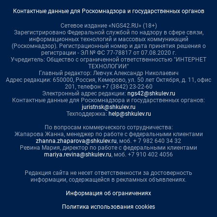
Контактные данные для Роскомнадзора и государственных органов
Сетевое издание «NGS42.RU» (18+)
Зарегистрировано Федеральной службой по надзору в сфере связи,
информационных технологий и массовых коммуникаций
(Роскомнадзор). Регистрационный номер и дата принятия решения о
регистрации - ЭЛ № ФС 77-78817 от 07.08.2020 г.
Учредитель: Общество с ограниченной ответственностью "ИНТЕРНЕТ
ТЕХНОЛОГИИ"
Главный редактор: Левчук Александр Николаевич
Адрес редакции: 650000, Россия, Кемерово, ул. 50 лет Октября, д. 11, офис
201, телефон +7 (3842) 23-22-60
Электронный адрес редакции:
ngs42@shkulev.ru
Контактные данные для Роскомнадзора и государственных органов:
juristnsk@shkulev.ru
Техподдержка:
help@shkulev.ru
По вопросам коммерческого сотрудничества:
Жапарова Жанна, менеджер по работе с федеральными клиентами
zhanna.zhaparova@shkulev.ru
, моб. + 7 982 640 34 32
Ревина Мария, директор по работе с федеральными клиентами
mariya.revina@shkulev.ru
, моб. +7 910 402 4056
Редакция сайта не несет ответственности за достоверность
информации, содержащейся в рекламных объявлениях.
Информация об ограничениях
Политика использования cookies