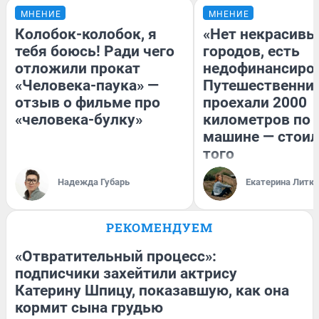
МНЕНИЕ
МНЕНИЕ
Колобок-колобок, я
«Нет некрасивы
тебя боюсь! Ради чего
городов, есть
отложили прокат
недофинансиро
«Человека-паука» —
Путешественни
отзыв о фильме про
проехали 2000
«человека-булку»
километров по 
машине — стоил
того
Надежда Губарь
Екатерина Литк
РЕКОМЕНДУЕМ
«Отвратительный процесс»:
подписчики захейтили актрису
Катерину Шпицу, показавшую, как она
кормит сына грудью