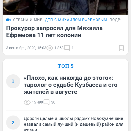
СТРАНА И МИР
ДТП С МИХАИЛОМ ЕФРЕМОВЫМ
ПОДРОБН
Прокурор запросил для Михаила
Ефремова 11 лет колонии
3 сентября, 2020, 15:03
1 863
1
ТОП 5
«Плохо, как никогда до этого»:
1
таролог о судьбе Кузбасса и его
жителей в августе
15 499
30
Дороги целые и школы рядом? Новокузнечане
2
назвали самый лучший (и дешевый) район для
жизни