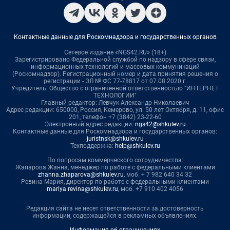
Контактные данные для Роскомнадзора и государственных органов
Сетевое издание «NGS42.RU» (18+)
Зарегистрировано Федеральной службой по надзору в сфере связи,
информационных технологий и массовых коммуникаций
(Роскомнадзор). Регистрационный номер и дата принятия решения о
регистрации - ЭЛ № ФС 77-78817 от 07.08.2020 г.
Учредитель: Общество с ограниченной ответственностью "ИНТЕРНЕТ
ТЕХНОЛОГИИ"
Главный редактор: Левчук Александр Николаевич
Адрес редакции: 650000, Россия, Кемерово, ул. 50 лет Октября, д. 11, офис
201, телефон +7 (3842) 23-22-60
Электронный адрес редакции:
ngs42@shkulev.ru
Контактные данные для Роскомнадзора и государственных органов:
juristnsk@shkulev.ru
Техподдержка:
help@shkulev.ru
По вопросам коммерческого сотрудничества:
Жапарова Жанна, менеджер по работе с федеральными клиентами
zhanna.zhaparova@shkulev.ru
, моб. + 7 982 640 34 32
Ревина Мария, директор по работе с федеральными клиентами
mariya.revina@shkulev.ru
, моб. +7 910 402 4056
Редакция сайта не несет ответственности за достоверность
информации, содержащейся в рекламных объявлениях.
Информация об ограничениях