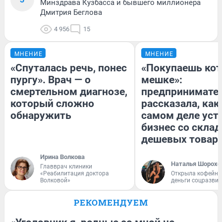
Минздрава Кузбасса и бывшего миллионера
Дмитрия Беглова
4 956
15
МНЕНИЕ
МНЕНИЕ
«Спуталась речь, понес
«Покупаешь кот
пургу». Врач — о
мешке»:
смертельном диагнозе,
предпринимате
который сложно
рассказала, как
обнаружить
самом деле уст
бизнес со скла
дешевых товар
Ирина Волкова
Наталья Шорохо
Главврач клиники
«Реабилитация доктора
Открыла кофейну
Волковой»
деньги соцразви
РЕКОМЕНДУЕМ