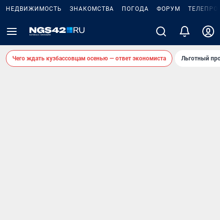
НЕДВИЖИМОСТЬ
ЗНАКОМСТВА
ПОГОДА
ФОРУМ
ТЕЛЕПРО
Чего ждать кузбассовцам осенью — ответ экономиста
Льготный про