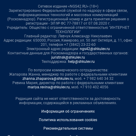
Сетевое издание «NGS42.RU» (18+)
Зарегистрировано Федеральной службой по надзору в сфере связи,
информационных технологий и массовых коммуникаций
(Роскомнадзор). Регистрационный номер и дата принятия решения о
регистрации - ЭЛ № ФС 77-78817 от 07.08.2020 г.
Учредитель: Общество с ограниченной ответственностью "ИНТЕРНЕТ
ТЕХНОЛОГИИ"
Главный редактор: Левчук Александр Николаевич
Адрес редакции: 650000, Россия, Кемерово, ул. 50 лет Октября, д. 11, офис
201, телефон +7 (3842) 23-22-60
Электронный адрес редакции:
ngs42@shkulev.ru
Контактные данные для Роскомнадзора и государственных органов:
juristnsk@shkulev.ru
Техподдержка:
help@shkulev.ru
По вопросам коммерческого сотрудничества:
Жапарова Жанна, менеджер по работе с федеральными клиентами
zhanna.zhaparova@shkulev.ru
, моб. + 7 982 640 34 32
Ревина Мария, директор по работе с федеральными клиентами
mariya.revina@shkulev.ru
, моб. +7 910 402 4056
Редакция сайта не несет ответственности за достоверность
информации, содержащейся в рекламных объявлениях.
Информация об ограничениях
Политика использования cookies
Рекомендательные системы