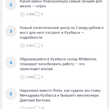
Какой район Новокузнецка самый лучший для
2
жизни — опрос
6 038
5
Новый логистический центр за 2 млрд рублей и
3
мост для него отстроят в Кузбассе —
подробности
6 021
5
Обрушившийся в Кузбассе склад Wildberries
4
планирует возобновить работу — что
происходит внутри
5 843
9
Наручники вместо Rolex: как судили экс-главу
5
Минздрава Кузбасса и бывшего миллионера
Дмитрия Беглова
4 712
15