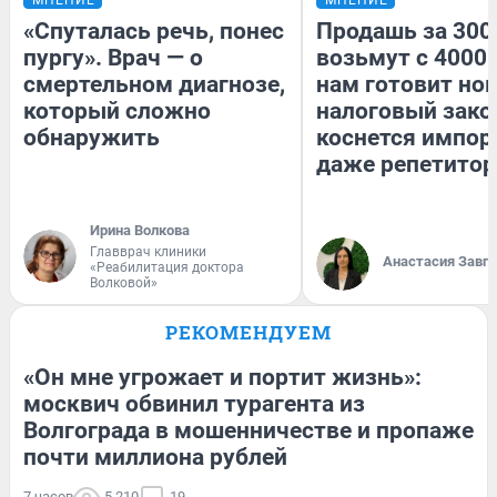
«Спуталась речь, понес
Продашь за 3000
пургу». Врач — о
возьмут с 4000.
смертельном диагнозе,
нам готовит но
который сложно
налоговый зако
обнаружить
коснется импор
даже репетитор
Ирина Волкова
Главврач клиники
Анастасия Завг
«Реабилитация доктора
Волковой»
РЕКОМЕНДУЕМ
«Он мне угрожает и портит жизнь»:
москвич обвинил турагента из
Волгограда в мошенничестве и пропаже
почти миллиона рублей
7 часов
5 210
19