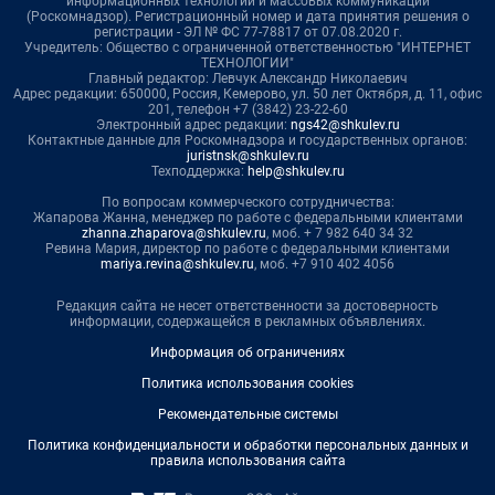
информационных технологий и массовых коммуникаций
(Роскомнадзор). Регистрационный номер и дата принятия решения о
регистрации - ЭЛ № ФС 77-78817 от 07.08.2020 г.
Учредитель: Общество с ограниченной ответственностью "ИНТЕРНЕТ
ТЕХНОЛОГИИ"
Главный редактор: Левчук Александр Николаевич
Адрес редакции: 650000, Россия, Кемерово, ул. 50 лет Октября, д. 11, офис
201, телефон +7 (3842) 23-22-60
Электронный адрес редакции:
ngs42@shkulev.ru
Контактные данные для Роскомнадзора и государственных органов:
juristnsk@shkulev.ru
Техподдержка:
help@shkulev.ru
По вопросам коммерческого сотрудничества:
Жапарова Жанна, менеджер по работе с федеральными клиентами
zhanna.zhaparova@shkulev.ru
, моб. + 7 982 640 34 32
Ревина Мария, директор по работе с федеральными клиентами
mariya.revina@shkulev.ru
, моб. +7 910 402 4056
Редакция сайта не несет ответственности за достоверность
информации, содержащейся в рекламных объявлениях.
Информация об ограничениях
Политика использования cookies
Рекомендательные системы
Политика конфиденциальности и обработки персональных данных и
правила использования сайта