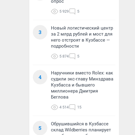
опрос
5 929
5
Новый логистический центр
3
за 2 млрд рублей и мост для
него отстроят в Кузбассе —
подробности
5 874
5
Наручники вместо Rolex: как
4
судили экс-главу Минздрава
Кузбасса и бывшего
миллионера Дмитрия
Беглова
4 514
15
Обрушившийся в Кузбассе
5
склад Wildberries планирует