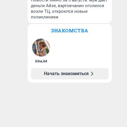
Новости ХМАО за 5 августа: муж дает
деньги Айзе, вартовчанин оголился
возле ТЦ, откроются новые
поликлиники
ЗНАКОМСТВА
irina
,
64
Начать знакомиться