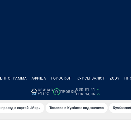
ЛЕПРОГРАММА
АФИША
ГОРОСКОП
КУРСЫ ВАЛЮТ
ZODY
ПР
USD 81,41
СЕЙЧАС
0
ПРОБКИ
+18°C
EUR 94,06
 проезд с картой «Мир»
Топливо в Кузбассе подешевело
Кузбасски