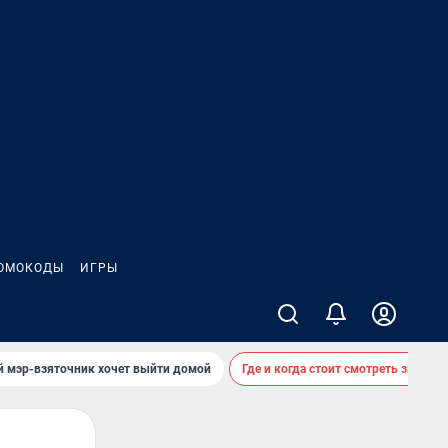
ОМОКОДЫ
ИГРЫ
й мэр-взяточник хочет выйти домой
Где и когда стоит смотреть звездоп