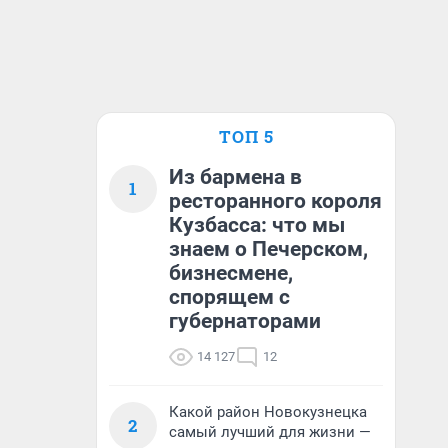
ТОП 5
Из бармена в
1
ресторанного короля
Кузбасса: что мы
знаем о Печерском,
бизнесмене,
спорящем с
губернаторами
14 127
12
Какой район Новокузнецка
2
самый лучший для жизни —