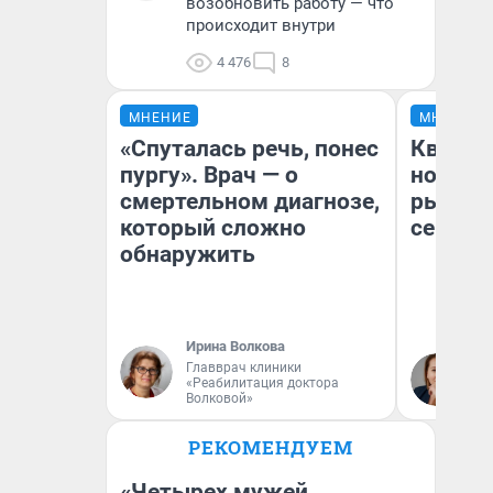
возобновить работу — что
происходит внутри
4 476
8
МНЕНИЕ
МНЕНИЕ
«Спуталась речь, понес
Кварти
пургу». Врач — о
но деш
смертельном диагнозе,
рынок 
который сложно
сейчас
обнаружить
Ирина Волкова
Ек
Главврач клиники
«Реабилитация доктора
ди
Волковой»
не
РЕКОМЕНДУЕМ
«Четырех мужей