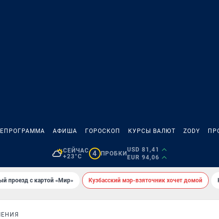
ЛЕПРОГРАММА
АФИША
ГОРОСКОП
КУРСЫ ВАЛЮТ
ZODY
ПР
USD 81,41
СЕЙЧАС
4
ПРОБКИ
+23°C
EUR 94,06
ый проезд с картой «Мир»
Кузбасский мэр-взяточник хочет домой
ЛЕНИЯ