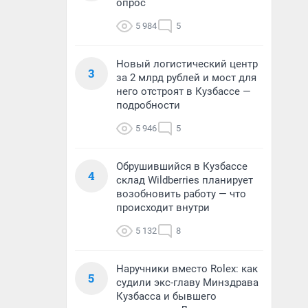
опрос
5 984
5
Новый логистический центр
3
за 2 млрд рублей и мост для
него отстроят в Кузбассе —
подробности
5 946
5
Обрушившийся в Кузбассе
4
склад Wildberries планирует
возобновить работу — что
происходит внутри
5 132
8
Наручники вместо Rolex: как
5
судили экс-главу Минздрава
Кузбасса и бывшего