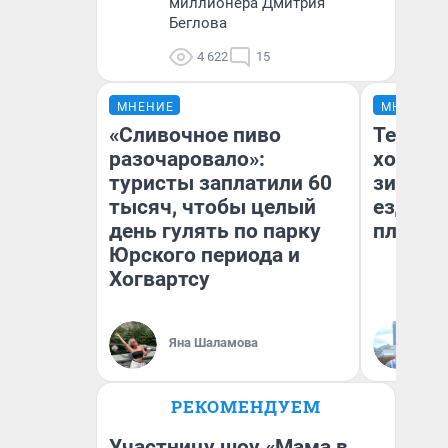
миллионера Дмитрия
Беглова
4 622
15
МНЕНИЕ
МНЕНИЕ
«Сливочное пиво
Тепло 
разочаровало»:
холодн
туристы заплатили 60
зимой.
тысяч, чтобы целый
ездит н
день гулять по парку
плюсы 
Юрского периода и
Хогвартсу
Яна Шаламова
Д
РЕКОМЕНДУЕМ
Участницу шоу «Мама в