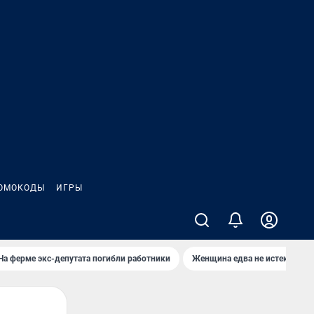
ОМОКОДЫ
ИГРЫ
На ферме экс-депутата погибли работники
Женщина едва не истекла кро