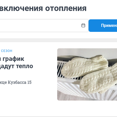
 включения отопления
Примен
 СЕЗОН
л график
адут тепло
це Кузбасса 15