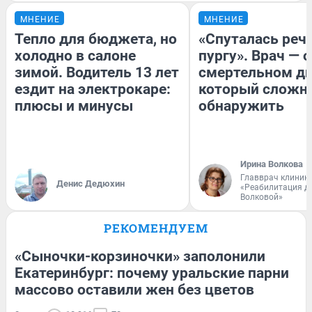
МНЕНИЕ
МНЕНИЕ
Тепло для бюджета, но
«Спуталась речь
холодно в салоне
пургу». Врач — о
зимой. Водитель 13 лет
смертельном ди
ездит на электрокаре:
который сложн
плюсы и минусы
обнаружить
Ирина Волкова
Главврач клиник
Денис Дедюхин
«Реабилитация д
Волковой»
РЕКОМЕНДУЕМ
«Сыночки-корзиночки» заполонили
Екатеринбург: почему уральские парни
массово оставили жен без цветов