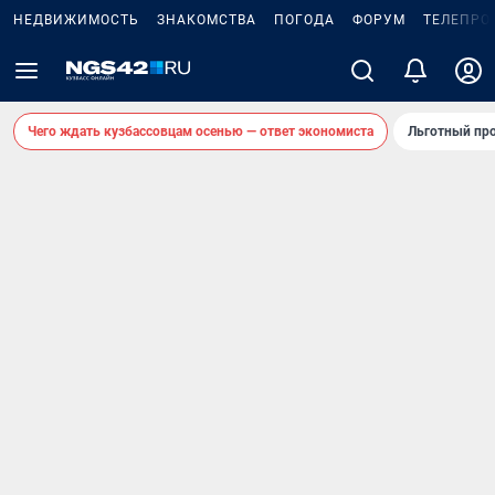
НЕДВИЖИМОСТЬ
ЗНАКОМСТВА
ПОГОДА
ФОРУМ
ТЕЛЕПРО
Чего ждать кузбассовцам осенью — ответ экономиста
Льготный про