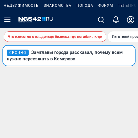
НЕДВИЖИМОСТЬ
ЗНАКОМСТВА
ПОГОДА
ФОРУМ
ТЕЛЕПРО
Что известно о владельце бизнеса, где погибли люди
Льготный прое
Замглавы города рассказал, почему всем
СРОЧНО
нужно переезжать в Кемерово