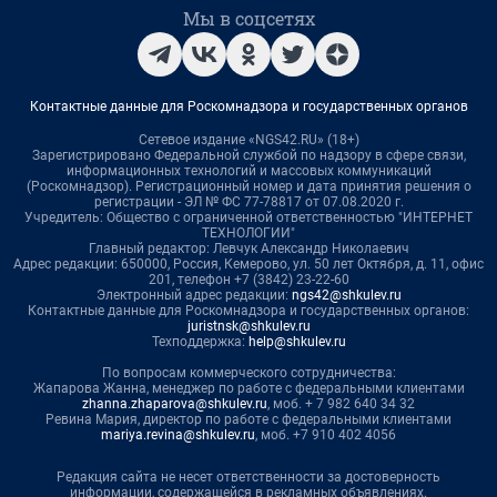
Мы в соцсетях
Контактные данные для Роскомнадзора и государственных органов
Сетевое издание «NGS42.RU» (18+)
Зарегистрировано Федеральной службой по надзору в сфере связи,
информационных технологий и массовых коммуникаций
(Роскомнадзор). Регистрационный номер и дата принятия решения о
регистрации - ЭЛ № ФС 77-78817 от 07.08.2020 г.
Учредитель: Общество с ограниченной ответственностью "ИНТЕРНЕТ
ТЕХНОЛОГИИ"
Главный редактор: Левчук Александр Николаевич
Адрес редакции: 650000, Россия, Кемерово, ул. 50 лет Октября, д. 11, офис
201, телефон +7 (3842) 23-22-60
Электронный адрес редакции:
ngs42@shkulev.ru
Контактные данные для Роскомнадзора и государственных органов:
juristnsk@shkulev.ru
Техподдержка:
help@shkulev.ru
По вопросам коммерческого сотрудничества:
Жапарова Жанна, менеджер по работе с федеральными клиентами
zhanna.zhaparova@shkulev.ru
, моб. + 7 982 640 34 32
Ревина Мария, директор по работе с федеральными клиентами
mariya.revina@shkulev.ru
, моб. +7 910 402 4056
Редакция сайта не несет ответственности за достоверность
информации, содержащейся в рекламных объявлениях.