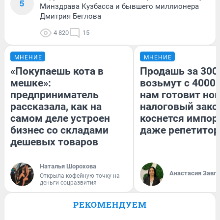
5
Минздрава Кузбасса и бывшего миллионера
Дмитрия Беглова
4 820
15
МНЕНИЕ
МНЕНИЕ
«Покупаешь кота в
Продашь за 3000
мешке»:
возьмут с 4000.
предприниматель
нам готовит но
рассказала, как на
налоговый зако
самом деле устроен
коснется импор
бизнес со складами
даже репетитор
дешевых товаров
Наталья Шорохова
Анастасия Завг
Открыла кофейную точку на
деньги соцразвития
РЕКОМЕНДУЕМ