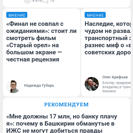
4 876
15
МНЕНИЕ
МНЕНИЕ
«Финал не совпал с
Наследие, кото
ожиданиями»: стоит ли
чудом не разва
смотреть фильм
транспортный э
«Старый орел» на
разнес миф о «
большом экране —
советских доро
честная рецензия
Олег Арефьев
Блогер, предприн
Надежда Губарь
владелец в тран
бизнесе
РЕКОМЕНДУЕМ
«Мне должны 17 млн, но банку плачу
я»: почему в Башкирии обманутые в
ИЖС не могут добиться правды