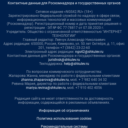
Контактные данные для Роскомнадзора и государственных органов
Сетевое издание «NGS42.RU» (18+)
Зарегистрировано Федеральной службой по надзору в сфере связи,
информационных технологий и массовых коммуникаций
(Роскомнадзор). Регистрационный номер и дата принятия решения о
регистрации - ЭЛ № ФС 77-78817 от 07.08.2020 г.
Учредитель: Общество с ограниченной ответственностью "ИНТЕРНЕТ
ТЕХНОЛОГИИ"
Главный редактор: Левчук Александр Николаевич
Адрес редакции: 650000, Россия, Кемерово, ул. 50 лет Октября, д. 11, офис
201, телефон +7 (3842) 23-22-60
Электронный адрес редакции:
ngs42@shkulev.ru
Контактные данные для Роскомнадзора и государственных органов:
juristnsk@shkulev.ru
Техподдержка:
help@shkulev.ru
По вопросам коммерческого сотрудничества:
Жапарова Жанна, менеджер по работе с федеральными клиентами
zhanna.zhaparova@shkulev.ru
, моб. + 7 982 640 34 32
Ревина Мария, директор по работе с федеральными клиентами
mariya.revina@shkulev.ru
, моб. +7 910 402 4056
Редакция сайта не несет ответственности за достоверность
информации, содержащейся в рекламных объявлениях.
Информация об ограничениях
Политика использования cookies
Рекомендательные системы