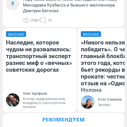
5
Минздрава Кузбасса и бывшего миллионера
Дмитрия Беглова
4 967
15
МНЕНИЕ
МНЕНИЕ
Наследие, которое
«Никого нельзя
чудом не развалилось:
победить». О ч
транспортный эксперт
главный блокба
разнес миф о «вечных»
этого года, кот
советских дорогах
бьет рекорды в
прокате: честн
отзыв на «Одис
Нолана
Олег Арефьев
Блогер, предприниматель,
Стас Соколов
владелец в транспортном
Эксперт
бизнесе
РЕКОМЕНДУЕМ