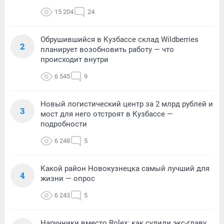
15 204
24
Обрушившийся в Кузбассе склад Wildberries
2
планирует возобновить работу — что
происходит внутри
6 545
9
Новый логистический центр за 2 млрд рублей и
3
мост для него отстроят в Кузбассе —
подробности
6 248
5
Какой район Новокузнецка самый лучший для
4
жизни — опрос
6 243
5
Наручники вместо Rolex: как судили экс-главу