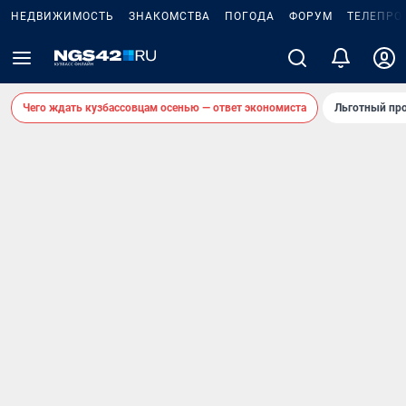
НЕДВИЖИМОСТЬ
ЗНАКОМСТВА
ПОГОДА
ФОРУМ
ТЕЛЕПРО
Чего ждать кузбассовцам осенью — ответ экономиста
Льготный про