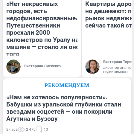
«Нет некрасивых
Квартиры доро
городов, есть
но дешевеют: п
недофинансированные».
рынок недвижи
Путешественники
сейчас такой с
проехали 2000
километров по Уралу на
машине — стоило ли оно
того
Екатерина Тороп
Екатерина Литкевич
директор агентст
недвижимости
РЕКОМЕНДУЕМ
«Нам не хотелось популярности».
Бабушки из уральской глубинки стали
звездами соцсетей — они покорили
Агутина и Бузову
2 часа
2 475
10