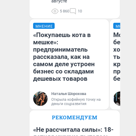
августе
5 860
10
МНЕНИЕ
МНЕНИЕ
«Покупаешь кота в
Мой ба
мешке»:
береже
предприниматель
хотела 
рассказала, как на
тысяч,
самом деле устроен
кредит,
бизнес со складами
приеха
дешевых товаров
безопа
Наталья Шорохова
Кс
Открыла кофейную точку на
Ав
деньги соцразвития
РЕКОМЕНДУЕМ
«Не рассчитала силы»: 18-