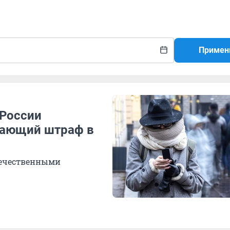
Примен
 России
вающий штраф в
течественными