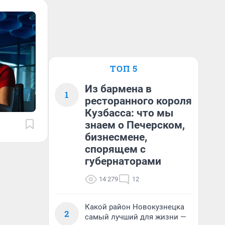
ТОП 5
Из бармена в
1
ресторанного короля
Кузбасса: что мы
знаем о Печерском,
бизнесмене,
спорящем с
губернаторами
14 279
12
Какой район Новокузнецка
2
самый лучший для жизни —