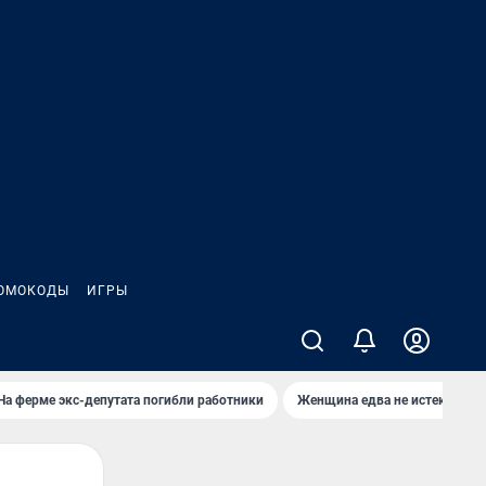
ОМОКОДЫ
ИГРЫ
На ферме экс-депутата погибли работники
Женщина едва не истекла кро