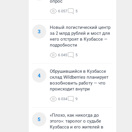
опрос
6 057
5
Новый логистический центр
3
за 2 млрд рублей и мост для
него отстроят в Кузбассе —
подробности
6 045
5
Обрушившийся в Кузбассе
4
склад Wildberries планирует
возобновить работу — что
происходит внутри
6 034
9
«Плохо, как никогда до
5
этого»: таролог о судьбе
Кузбасса и его жителей в