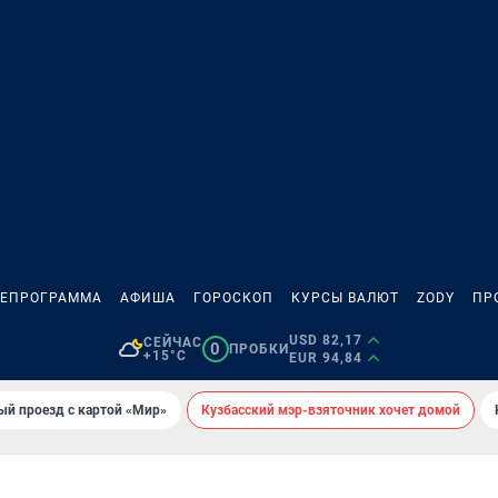
ЛЕПРОГРАММА
АФИША
ГОРОСКОП
КУРСЫ ВАЛЮТ
ZODY
ПР
USD 82,17
СЕЙЧАС
0
ПРОБКИ
+15°C
EUR 94,84
ый проезд с картой «Мир»
Кузбасский мэр-взяточник хочет домой