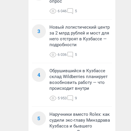
опрос
6 046
5
Новый логистический центр
3
за 2 млрд рублей и мост для
него отстроят в Кузбассе —
подробности
6 036
5
Обрушившийся в Кузбассе
4
склад Wildberries планирует
возобновить работу — что
происходит внутри
5 953
9
Наручники вместо Rolex: как
5
судили экс-главу Минздрава
Кузбасса и бывшего