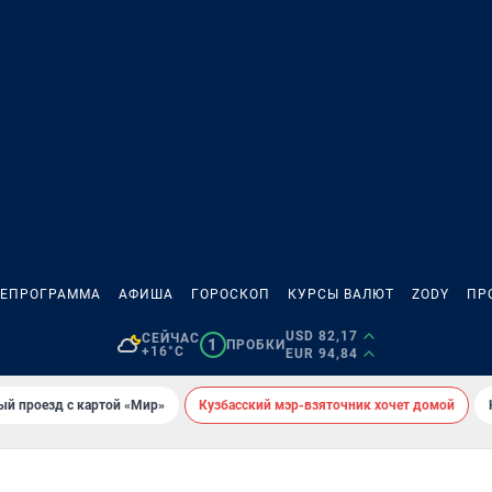
ЛЕПРОГРАММА
АФИША
ГОРОСКОП
КУРСЫ ВАЛЮТ
ZODY
ПР
USD 82,17
СЕЙЧАС
1
ПРОБКИ
+16°C
EUR 94,84
ый проезд с картой «Мир»
Кузбасский мэр-взяточник хочет домой