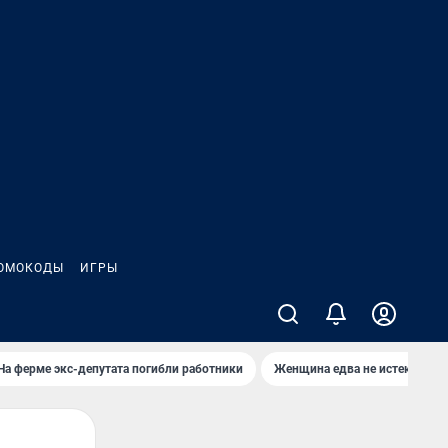
ОМОКОДЫ
ИГРЫ
На ферме экс-депутата погибли работники
Женщина едва не истекла кро