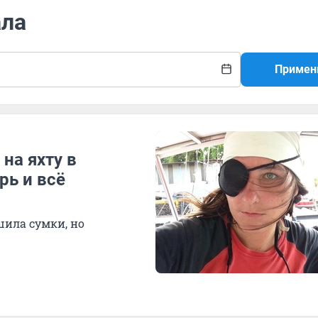
ала
Примен
на яхту в
рь и всё
шила сумки, но