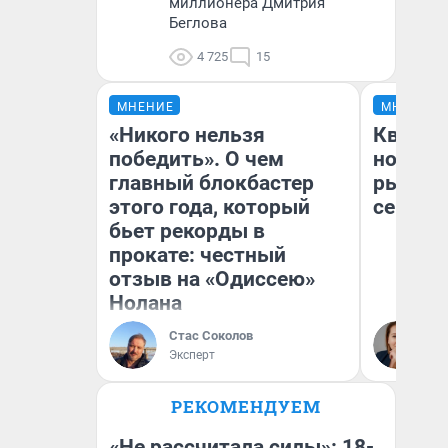
миллионера Дмитрия
Беглова
4 725
15
МНЕНИЕ
МНЕНИЕ
«Никого нельзя
Кварти
победить». О чем
но деш
главный блокбастер
рынок 
этого года, который
сейчас
бьет рекорды в
прокате: честный
отзыв на «Одиссею»
Нолана
Ек
Стас Соколов
ди
Эксперт
не
РЕКОМЕНДУЕМ
«Не рассчитала силы»: 18-