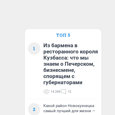
ТОП 5
Из бармена в
1
ресторанного короля
Кузбасса: что мы
знаем о Печерском,
бизнесмене,
спорящем с
губернаторами
14 269
12
Какой район Новокузнецка
2
самый лучший для жизни —