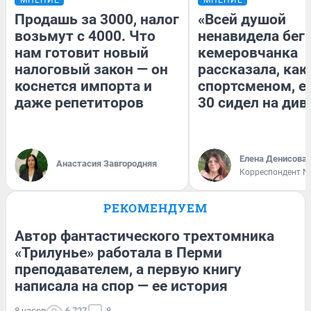
Продашь за 3000, налог
«Всей душой
возьмут с 4000. Что
ненавидела бег»
нам готовит новый
кемеровчанка
налоговый закон — он
рассказала, как
коснется импорта и
спортсменом, е
даже репетиторов
30 сидел на див
Елена Денисова
Анастасия Завгородняя
Корреспондент N
РЕКОМЕНДУЕМ
Автор фантастического трехтомника
«Трилунье» работала в Перми
преподавателем, а первую книгу
написала на спор — ее история
8 часов
6 727
8