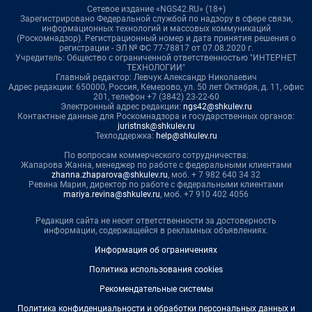
Сетевое издание «NGS42.RU» (18+)
Зарегистрировано Федеральной службой по надзору в сфере связи,
информационных технологий и массовых коммуникаций
(Роскомнадзор). Регистрационный номер и дата принятия решения о
регистрации - ЭЛ № ФС 77-78817 от 07.08.2020 г.
Учредитель: Общество с ограниченной ответственностью "ИНТЕРНЕТ
ТЕХНОЛОГИИ"
Главный редактор: Левчук Александр Николаевич
Адрес редакции: 650000, Россия, Кемерово, ул. 50 лет Октября, д. 11, офис
201, телефон +7 (3842) 23-22-60
Электронный адрес редакции:
ngs42@shkulev.ru
Контактные данные для Роскомнадзора и государственных органов:
juristnsk@shkulev.ru
Техподдержка:
help@shkulev.ru
По вопросам коммерческого сотрудничества:
Жапарова Жанна, менеджер по работе с федеральными клиентами
zhanna.zhaparova@shkulev.ru
, моб. + 7 982 640 34 32
Ревина Мария, директор по работе с федеральными клиентами
mariya.revina@shkulev.ru
, моб. +7 910 402 4056
Редакция сайта не несет ответственности за достоверность
информации, содержащейся в рекламных объявлениях.
Информация об ограничениях
Политика использования cookies
Рекомендательные системы
Политика конфиденциальности и обработки персональных данных и