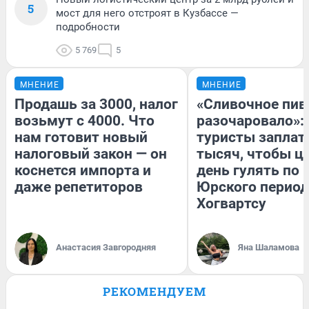
5
мост для него отстроят в Кузбассе —
подробности
5 769
5
МНЕНИЕ
МНЕНИЕ
Продашь за 3000, налог
«Сливочное пив
возьмут с 4000. Что
разочаровало»:
нам готовит новый
туристы заплат
налоговый закон — он
тысяч, чтобы ц
коснется импорта и
день гулять по 
даже репетиторов
Юрского период
Хогвартсу
Анастасия Завгородняя
Яна Шаламова
РЕКОМЕНДУЕМ