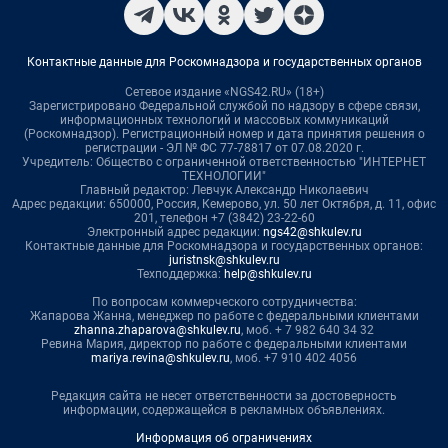
Контактные данные для Роскомнадзора и государственных органов
Сетевое издание «NGS42.RU» (18+)
Зарегистрировано Федеральной службой по надзору в сфере связи,
информационных технологий и массовых коммуникаций
(Роскомнадзор). Регистрационный номер и дата принятия решения о
регистрации - ЭЛ № ФС 77-78817 от 07.08.2020 г.
Учредитель: Общество с ограниченной ответственностью "ИНТЕРНЕТ
ТЕХНОЛОГИИ"
Главный редактор: Левчук Александр Николаевич
Адрес редакции: 650000, Россия, Кемерово, ул. 50 лет Октября, д. 11, офис
201, телефон +7 (3842) 23-22-60
Электронный адрес редакции:
ngs42@shkulev.ru
Контактные данные для Роскомнадзора и государственных органов:
juristnsk@shkulev.ru
Техподдержка:
help@shkulev.ru
По вопросам коммерческого сотрудничества:
Жапарова Жанна, менеджер по работе с федеральными клиентами
zhanna.zhaparova@shkulev.ru
, моб. + 7 982 640 34 32
Ревина Мария, директор по работе с федеральными клиентами
mariya.revina@shkulev.ru
, моб. +7 910 402 4056
Редакция сайта не несет ответственности за достоверность
информации, содержащейся в рекламных объявлениях.
Информация об ограничениях