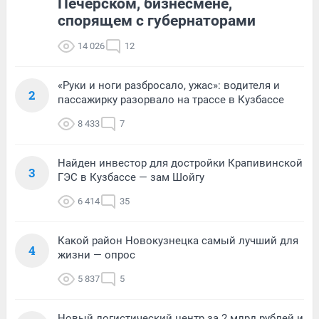
Печерском, бизнесмене,
спорящем с губернаторами
14 026
12
«Руки и ноги разбросало, ужас»: водителя и
2
пассажирку разорвало на трассе в Кузбассе
8 433
7
Найден инвестор для достройки Крапивинской
3
ГЭС в Кузбассе — зам Шойгу
6 414
35
Какой район Новокузнецка самый лучший для
4
жизни — опрос
5 837
5
Новый логистический центр за 2 млрд рублей и