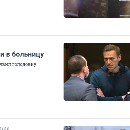
и в больницу
ъявил голодовку
ЮЗИВ