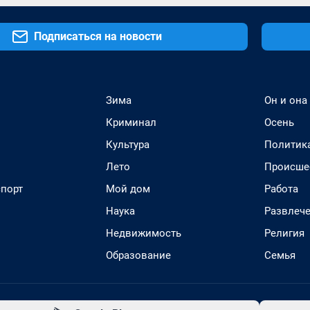
Подписаться на новости
Зима
Он и она
Криминал
Осень
Культура
Политик
Лето
Происше
спорт
Мой дом
Работа
Наука
Развлеч
Недвижимость
Религия
Образование
Семья