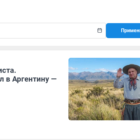
Примен
ста.
 в Аргентину —