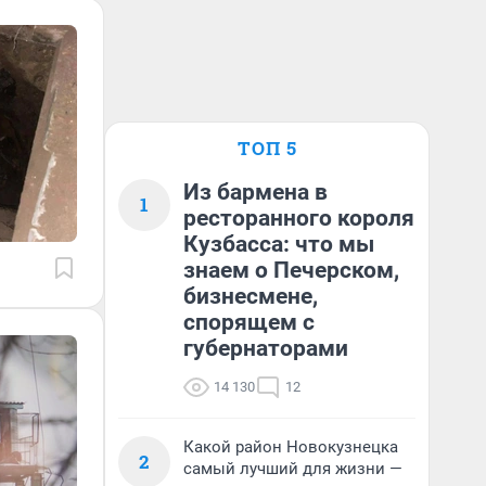
ТОП 5
Из бармена в
1
ресторанного короля
Кузбасса: что мы
знаем о Печерском,
бизнесмене,
спорящем с
губернаторами
14 130
12
Какой район Новокузнецка
2
самый лучший для жизни —