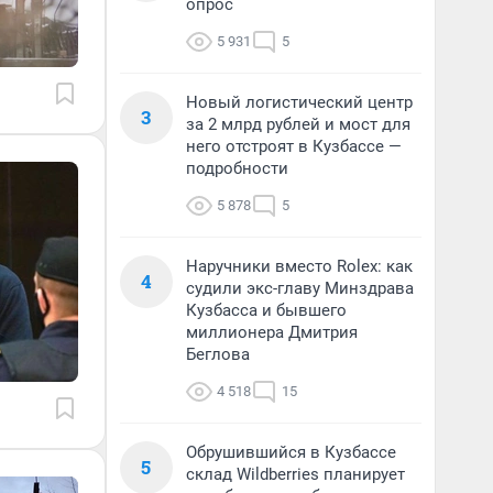
опрос
5 931
5
Новый логистический центр
3
за 2 млрд рублей и мост для
него отстроят в Кузбассе —
подробности
5 878
5
Наручники вместо Rolex: как
4
судили экс-главу Минздрава
Кузбасса и бывшего
миллионера Дмитрия
Беглова
4 518
15
Обрушившийся в Кузбассе
5
склад Wildberries планирует