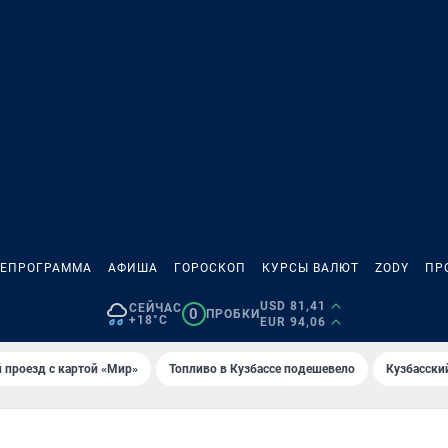
ЛЕПРОГРАММА
АФИША
ГОРОСКОП
КУРСЫ ВАЛЮТ
ZODY
ПР
USD 81,41
СЕЙЧАС
0
ПРОБКИ
+18°C
EUR 94,06
 проезд с картой «Мир»
Топливо в Кузбассе подешевело
Кузбасски