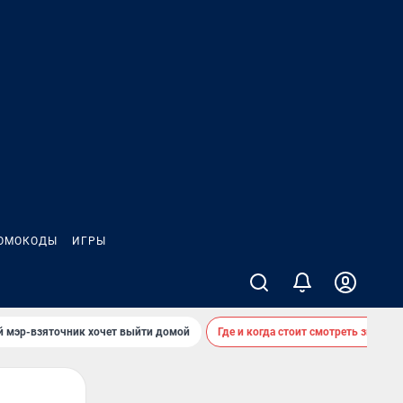
ОМОКОДЫ
ИГРЫ
й мэр-взяточник хочет выйти домой
Где и когда стоит смотреть звездоп