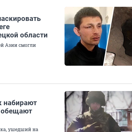
маскировать
еге
ецкой области
ей Азии смогли
к набирают
е обещают
ска, ушедший на