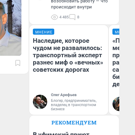
возобновить работу — что
происходит внутри
4 485
8
МНЕНИЕ
МНЕНИЕ
Наследие, которое
«Покуп
чудом не развалилось:
мешке»
транспортный эксперт
предпр
разнес миф о «вечных»
рассказ
советских дорогах
самом 
бизнес
дешевы
Олег Арефьев
На
Блогер, предприниматель,
владелец в транспортном
От
бизнесе
де
РЕКОМЕНДУЕМ
В уфимский приют