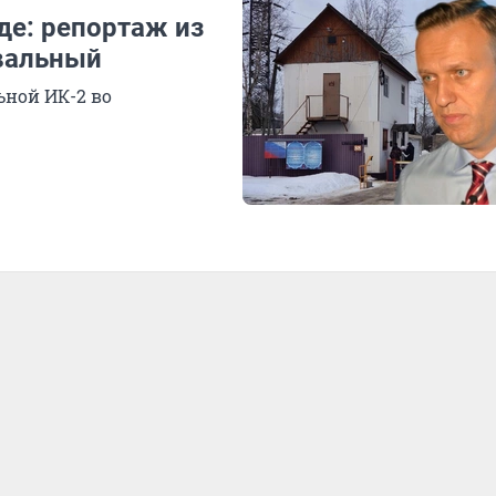
де: репортаж из
авальный
ной ИК-2 во