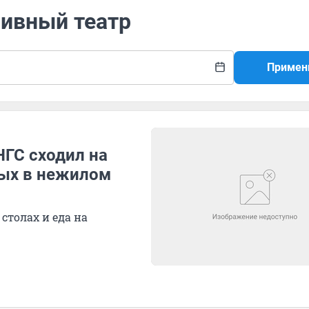
сивный театр
Примен
НГС сходил на
тых в нежилом
столах и еда на