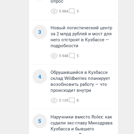
опрос
5 984
5
Новый логистический центр
3
за 2 млрд рублей и мост для
него отстроят в Кузбассе —
подробности
5 948
5
Обрушившийся в Кузбассе
4
склад Wildberries планирует
возобновить работу — что
происходит внутри
5 135
8
Наручники вместо Rolex: как
5
судили экс-главу Минздрава
Кузбасса и бывшего