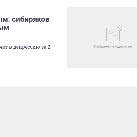
м: сибиряков
ным
ет в депрессию за 2