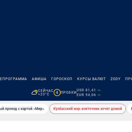
ЛЕПРОГРАММА
АФИША
ГОРОСКОП
КУРСЫ ВАЛЮТ
ZODY
ПР
USD 81,41
СЕЙЧАС
4
ПРОБКИ
+23°C
EUR 94,06
ый проезд с картой «Мир»
Кузбасский мэр-взяточник хочет домой