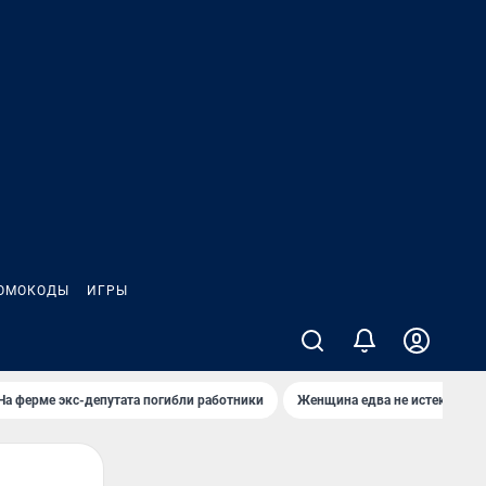
ОМОКОДЫ
ИГРЫ
На ферме экс-депутата погибли работники
Женщина едва не истекла кро