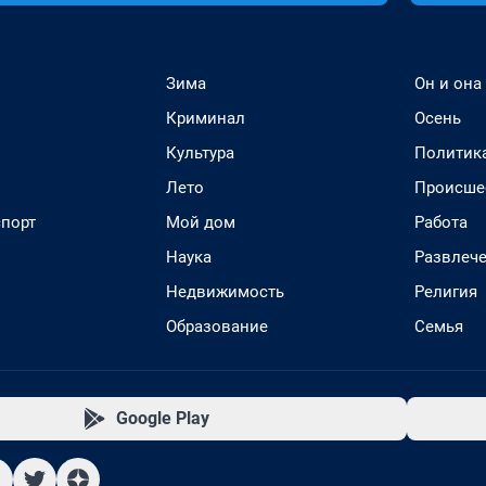
Зима
Он и она
Криминал
Осень
Культура
Политик
Лето
Происше
спорт
Мой дом
Работа
Наука
Развлеч
Недвижимость
Религия
Образование
Семья
Google Play