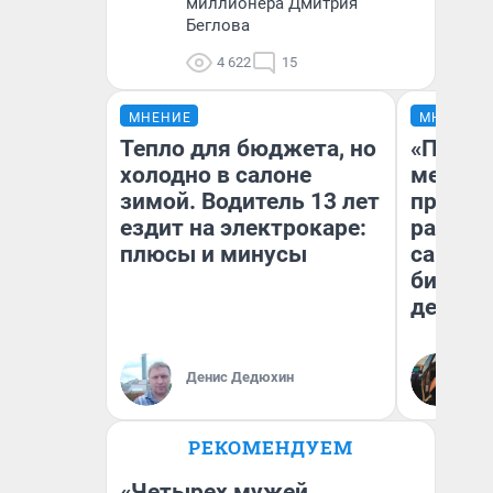
миллионера Дмитрия
Беглова
4 622
15
МНЕНИЕ
МНЕНИЕ
Тепло для бюджета, но
«Покуп
холодно в салоне
мешке»
зимой. Водитель 13 лет
предпр
ездит на электрокаре:
рассказ
плюсы и минусы
самом 
бизнес
дешевы
На
Денис Дедюхин
От
де
РЕКОМЕНДУЕМ
«Четырех мужей