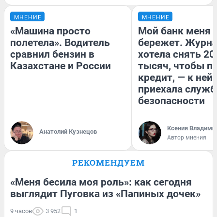
МНЕНИЕ
МНЕНИЕ
«Машина просто
Мой банк меня
полетела». Водитель
бережет. Журн
сравнил бензин в
хотела снять 20
Казахстане и России
тысяч, чтобы п
кредит, — к ней
приехала служб
безопасности
Ксения Владими
Анатолий Кузнецов
Автор мнения
РЕКОМЕНДУЕМ
«Меня бесила моя роль»: как сегодня
выглядит Пуговка из «Папиных дочек»
9 часов
3 952
1