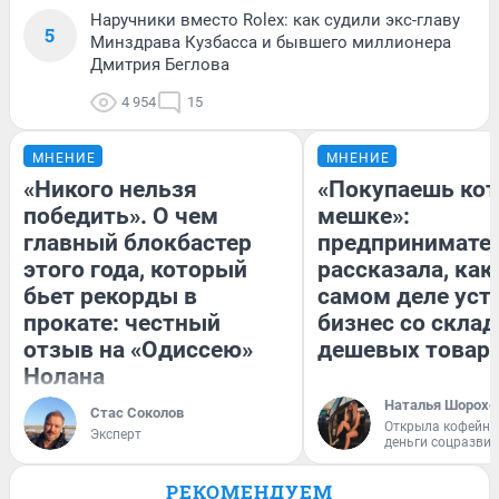
Наручники вместо Rolex: как судили экс-главу
5
Минздрава Кузбасса и бывшего миллионера
Дмитрия Беглова
4 954
15
МНЕНИЕ
МНЕНИЕ
«Никого нельзя
«Покупаешь кот
победить». О чем
мешке»:
главный блокбастер
предпринимате
этого года, который
рассказала, как
бьет рекорды в
самом деле уст
прокате: честный
бизнес со скла
отзыв на «Одиссею»
дешевых товар
Нолана
Наталья Шорохо
Стас Соколов
Открыла кофейну
Эксперт
деньги соцразви
РЕКОМЕНДУЕМ