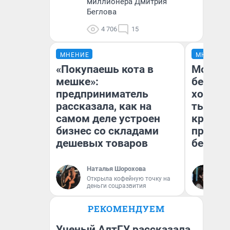
миллионера Дмитрия
Беглова
4 706
15
МНЕНИЕ
МНЕНИЕ
«Покупаешь кота в
Мой ба
мешке»:
береже
предприниматель
хотела 
рассказала, как на
тысяч,
самом деле устроен
кредит,
бизнес со складами
приеха
дешевых товаров
безопа
Наталья Шорохова
Кс
Открыла кофейную точку на
Ав
деньги соцразвития
РЕКОМЕНДУЕМ
Ученый АлтГУ рассказала,