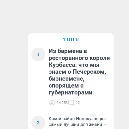
ТОП 5
Из бармена в
1
ресторанного короля
Кузбасса: что мы
знаем о Печерском,
бизнесмене,
спорящем с
губернаторами
14 253
12
Какой район Новокузнецка
2
самый лучший для жизни —