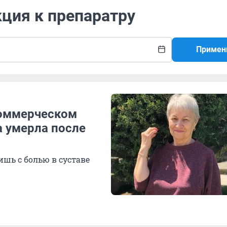
кция к препаратру
Примен
коммерческом
 умерла после
шь с болью в суставе