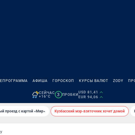
ЛЕПРОГРАММА
АФИША
ГОРОСКОП
КУРСЫ ВАЛЮТ
ZODY
ПР
USD 81,41
СЕЙЧАС
3
ПРОБКИ
+16°C
EUR 94,06
ый проезд с картой «Мир»
Кузбасский мэр-взяточник хочет домой
РУ