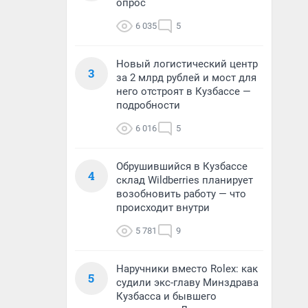
опрос
6 035
5
Новый логистический центр
3
за 2 млрд рублей и мост для
него отстроят в Кузбассе —
подробности
6 016
5
Обрушившийся в Кузбассе
4
склад Wildberries планирует
возобновить работу — что
происходит внутри
5 781
9
Наручники вместо Rolex: как
5
судили экс-главу Минздрава
Кузбасса и бывшего