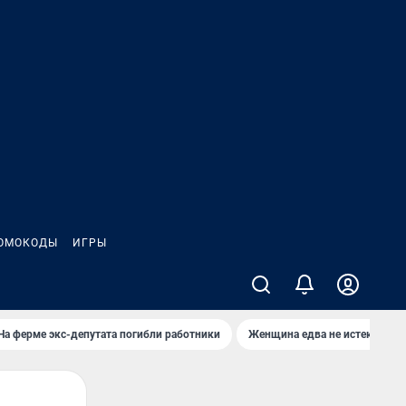
ОМОКОДЫ
ИГРЫ
На ферме экс-депутата погибли работники
Женщина едва не истекла кро