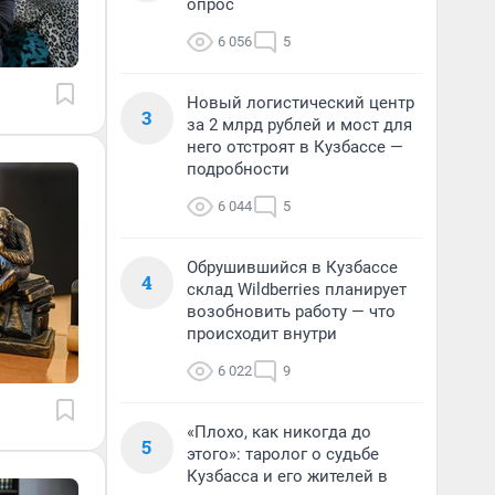
опрос
6 056
5
Новый логистический центр
3
за 2 млрд рублей и мост для
него отстроят в Кузбассе —
подробности
6 044
5
Обрушившийся в Кузбассе
4
склад Wildberries планирует
возобновить работу — что
происходит внутри
6 022
9
«Плохо, как никогда до
5
этого»: таролог о судьбе
Кузбасса и его жителей в