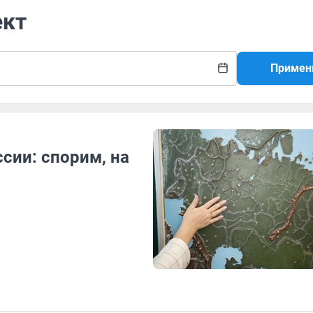
ект
Примен
сии: спорим, на