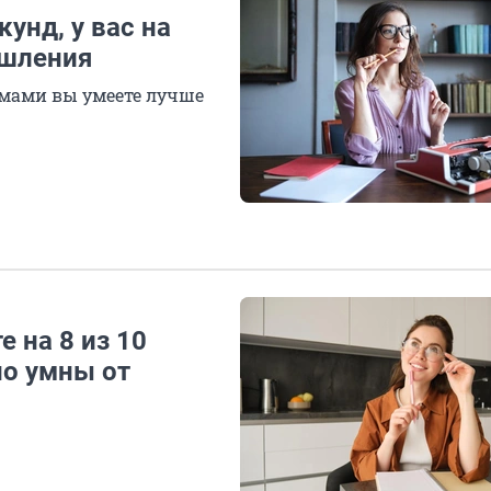
кунд, у вас на
ышления
емами вы умеете лучше
е на 8 из 10
но умны от