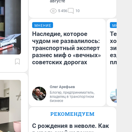
августе
5 456
10
МНЕНИЕ
МНЕНИЕ
Наследие, которое
Тепло 
чудом не развалилось:
холодн
транспортный эксперт
зимой.
разнес миф о «вечных»
ездит н
советских дорогах
плюсы 
Олег Арефьев
Блогер, предприниматель,
Д
владелец в транспортном
бизнесе
РЕКОМЕНДУЕМ
С рождения в неволе. Как