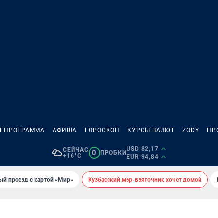
ЛЕПРОГРАММА
АФИША
ГОРОСКОП
КУРСЫ ВАЛЮТ
ZODY
ПР
USD 82,17
СЕЙЧАС
0
ПРОБКИ
+16°C
EUR 94,84
ый проезд с картой «Мир»
Кузбасский мэр-взяточник хочет домой