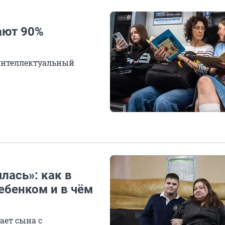
ают 90%
интеллектуальный
лась»: как в
ебенком и в чём
ает сына с