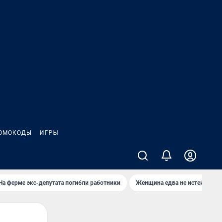
ОМОКОДЫ
ИГРЫ
На ферме экс-депутата погибли работники
Женщина едва не истекла кро