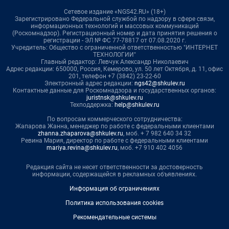
Сетевое издание «NGS42.RU» (18+)
Зарегистрировано Федеральной службой по надзору в сфере связи,
информационных технологий и массовых коммуникаций
(Роскомнадзор). Регистрационный номер и дата принятия решения о
регистрации - ЭЛ № ФС 77-78817 от 07.08.2020 г.
Учредитель: Общество с ограниченной ответственностью "ИНТЕРНЕТ
ТЕХНОЛОГИИ"
Главный редактор: Левчук Александр Николаевич
Адрес редакции: 650000, Россия, Кемерово, ул. 50 лет Октября, д. 11, офис
201, телефон +7 (3842) 23-22-60
Электронный адрес редакции:
ngs42@shkulev.ru
Контактные данные для Роскомнадзора и государственных органов:
juristnsk@shkulev.ru
Техподдержка:
help@shkulev.ru
По вопросам коммерческого сотрудничества:
Жапарова Жанна, менеджер по работе с федеральными клиентами
zhanna.zhaparova@shkulev.ru
, моб. + 7 982 640 34 32
Ревина Мария, директор по работе с федеральными клиентами
mariya.revina@shkulev.ru
, моб. +7 910 402 4056
Редакция сайта не несет ответственности за достоверность
информации, содержащейся в рекламных объявлениях.
Информация об ограничениях
Политика использования cookies
Рекомендательные системы