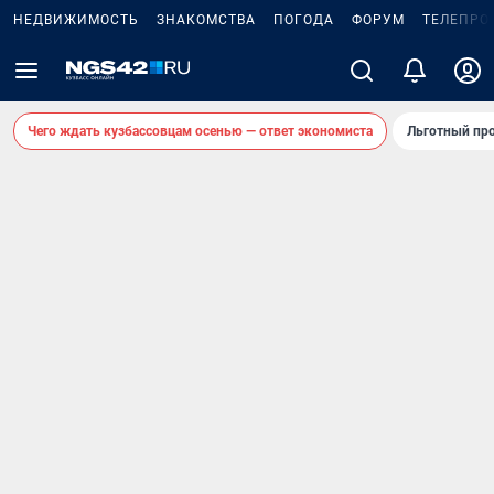
НЕДВИЖИМОСТЬ
ЗНАКОМСТВА
ПОГОДА
ФОРУМ
ТЕЛЕПРО
Чего ждать кузбассовцам осенью — ответ экономиста
Льготный про