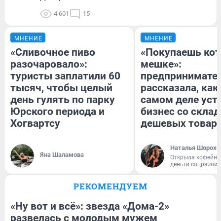
4 601
15
МНЕНИЕ
МНЕНИЕ
«Сливочное пиво
«Покупаешь кот
разочаровало»:
мешке»:
туристы заплатили 60
предпринимате
тысяч, чтобы целый
рассказала, как
день гулять по парку
самом деле уст
Юрского периода и
бизнес со скла
Хогвартсу
дешевых товар
Наталья Шорохо
Яна Шаламова
Открыла кофейну
деньги соцразви
РЕКОМЕНДУЕМ
«Ну вот и всё»: звезда «Дома-2»
развелась с молодым мужем