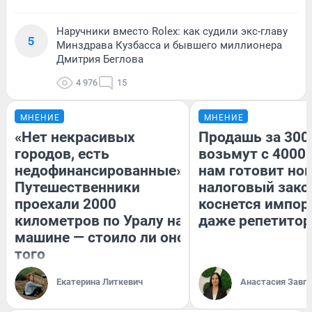
Наручники вместо Rolex: как судили экс-главу
5
Минздрава Кузбасса и бывшего миллионера
Дмитрия Беглова
4 976
15
МНЕНИЕ
МНЕНИЕ
«Нет некрасивых
Продашь за 3000
городов, есть
возьмут с 4000.
недофинансированные».
нам готовит но
Путешественники
налоговый зако
проехали 2000
коснется импор
километров по Уралу на
даже репетитор
машине — стоило ли оно
того
Екатерина Литкевич
Анастасия Завг