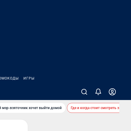
ОМОКОДЫ
ИГРЫ
й мэр-взяточник хочет выйти домой
Где и когда стоит смотреть звездоп