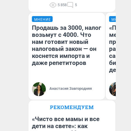
5 858
5
МНЕНИЕ
МНЕНИЕ
Продашь за 3000, налог
«Покуп
возьмут с 4000. Что
мешке»
нам готовит новый
предпр
налоговый закон — он
рассказ
коснется импорта и
самом 
даже репетиторов
бизнес
дешевы
На
Анастасия Завгородняя
От
де
РЕКОМЕНДУЕМ
«Чисто все мамы и все
дети на свете»: как