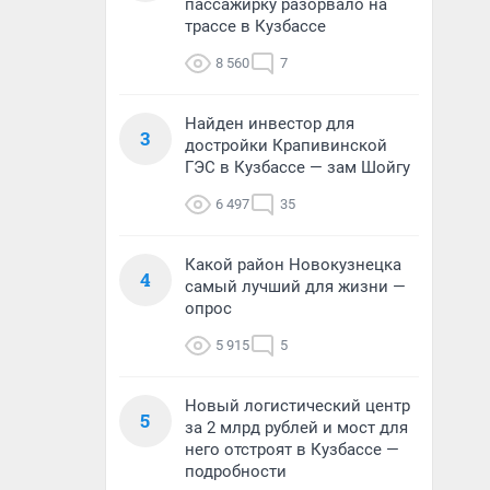
пассажирку разорвало на
трассе в Кузбассе
8 560
7
Найден инвестор для
3
достройки Крапивинской
ГЭС в Кузбассе — зам Шойгу
6 497
35
Какой район Новокузнецка
4
самый лучший для жизни —
опрос
5 915
5
Новый логистический центр
5
за 2 млрд рублей и мост для
него отстроят в Кузбассе —
подробности