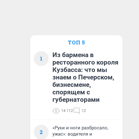
ТОП 5
Из бармена в
1
ресторанного короля
Кузбасса: что мы
знаем о Печерском,
бизнесмене,
спорящем с
губернаторами
14 112
12
«Руки и ноги разбросало,
2
ужас»: водителя и