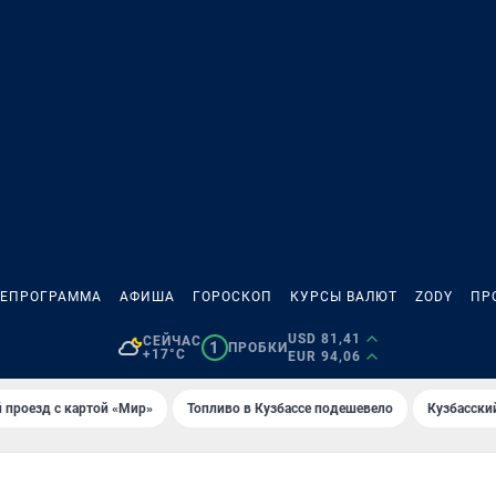
ЛЕПРОГРАММА
АФИША
ГОРОСКОП
КУРСЫ ВАЛЮТ
ZODY
ПР
USD 81,41
СЕЙЧАС
1
ПРОБКИ
+17°C
EUR 94,06
 проезд с картой «Мир»
Топливо в Кузбассе подешевело
Кузбасски