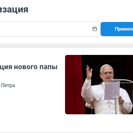
изация
Примен
ация нового папы
 Петра