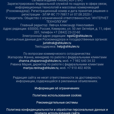
Сетевое издание «NGS42.RU» (18+)
Зарегистрировано Федеральной службой по надзору в сфере связи,
информационных технологий и массовых коммуникаций
(Роскомнадзор). Регистрационный номер и дата принятия решения о
регистрации - ЭЛ № ФС 77-78817 от 07.08.2020 г.
Учредитель: Общество с ограниченной ответственностью "ИНТЕРНЕТ
ТЕХНОЛОГИИ"
Главный редактор: Левчук Александр Николаевич
Адрес редакции: 650000, Россия, Кемерово, ул. 50 лет Октября, д. 11, офис
201, телефон +7 (3842) 23-22-60
Электронный адрес редакции:
ngs42@shkulev.ru
Контактные данные для Роскомнадзора и государственных органов:
juristnsk@shkulev.ru
Техподдержка:
help@shkulev.ru
По вопросам коммерческого сотрудничества:
Жапарова Жанна, менеджер по работе с федеральными клиентами
zhanna.zhaparova@shkulev.ru
, моб. + 7 982 640 34 32
Ревина Мария, директор по работе с федеральными клиентами
mariya.revina@shkulev.ru
, моб. +7 910 402 4056
Редакция сайта не несет ответственности за достоверность
информации, содержащейся в рекламных объявлениях.
Информация об ограничениях
Политика использования cookies
Рекомендательные системы
Политика конфиденциальности и обработки персональных данных и
правила использования сайта