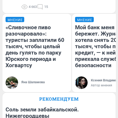
4 663
15
МНЕНИЕ
МНЕНИЕ
«Сливочное пиво
Мой банк меня
разочаровало»:
бережет. Журн
туристы заплатили 60
хотела снять 20
тысяч, чтобы целый
тысяч, чтобы п
день гулять по парку
кредит, — к ней
Юрского периода и
приехала служб
Хогвартсу
безопасности
Ксения Владими
Яна Шаламова
Автор мнения
РЕКОМЕНДУЕМ
Соль земли забайкальской.
Нижегородцевы