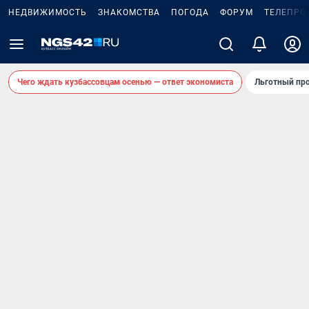
НЕДВИЖИМОСТЬ
ЗНАКОМСТВА
ПОГОДА
ФОРУМ
ТЕЛЕПРО
Чего ждать кузбассовцам осенью — ответ экономиста
Льготный про