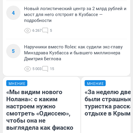
Новый логистический центр за 2 млрд рублей и
4
мост для него отстроят в Кузбассе —
подробности
6 267
5
Наручники вместо Rolex: как судили экс-главу
5
Минздрава Кузбасса и бывшего миллионера
Дмитрия Беглова
5 003
15
МНЕНИЕ
МНЕНИЕ
«Мы видим нового
«За неделю две
Нолана»: с каким
были страшные
настроем нужно
туристка расска
смотреть «Одиссею»,
отдыхе в Крым
чтобы она не
выглядела как фиаско