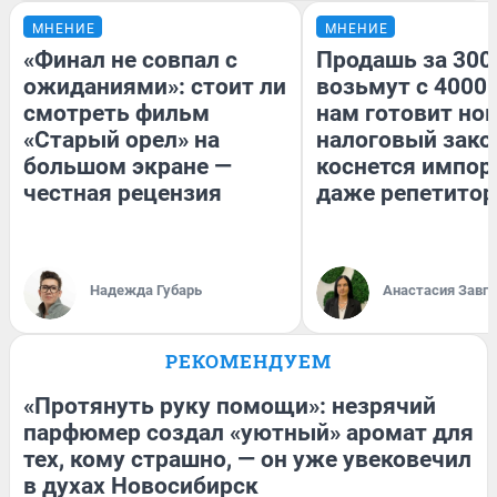
МНЕНИЕ
МНЕНИЕ
«Финал не совпал с
Продашь за 3000
ожиданиями»: стоит ли
возьмут с 4000.
смотреть фильм
нам готовит но
«Старый орел» на
налоговый зако
большом экране —
коснется импор
честная рецензия
даже репетитор
Надежда Губарь
Анастасия Завг
РЕКОМЕНДУЕМ
«Протянуть руку помощи»: незрячий
парфюмер создал «уютный» аромат для
тех, кому страшно, — он уже увековечил
в духах Новосибирск