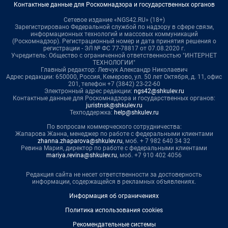
Контактные данные для Роскомнадзора и государственных органов
Сетевое издание «NGS42.RU» (18+)
Зарегистрировано Федеральной службой по надзору в сфере связи,
информационных технологий и массовых коммуникаций
(Роскомнадзор). Регистрационный номер и дата принятия решения о
регистрации - ЭЛ № ФС 77-78817 от 07.08.2020 г.
Учредитель: Общество с ограниченной ответственностью "ИНТЕРНЕТ
ТЕХНОЛОГИИ"
Главный редактор: Левчук Александр Николаевич
Адрес редакции: 650000, Россия, Кемерово, ул. 50 лет Октября, д. 11, офис
201, телефон +7 (3842) 23-22-60
Электронный адрес редакции:
ngs42@shkulev.ru
Контактные данные для Роскомнадзора и государственных органов:
juristnsk@shkulev.ru
Техподдержка:
help@shkulev.ru
По вопросам коммерческого сотрудничества:
Жапарова Жанна, менеджер по работе с федеральными клиентами
zhanna.zhaparova@shkulev.ru
, моб. + 7 982 640 34 32
Ревина Мария, директор по работе с федеральными клиентами
mariya.revina@shkulev.ru
, моб. +7 910 402 4056
Редакция сайта не несет ответственности за достоверность
информации, содержащейся в рекламных объявлениях.
Информация об ограничениях
Политика использования cookies
Рекомендательные системы