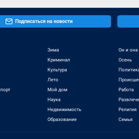
Подписаться на новости
Зима
Он и она
Криминал
Осень
Культура
Политик
Лето
Происше
спорт
Мой дом
Работа
Наука
Развлеч
Недвижимость
Религия
Образование
Семья