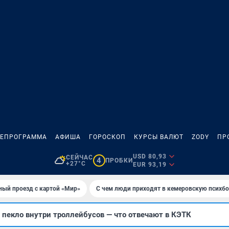
ЛЕПРОГРАММА
АФИША
ГОРОСКОП
КУРСЫ ВАЛЮТ
ZODY
ПР
USD 80,93
СЕЙЧАС
4
ПРОБКИ
+27°C
EUR 93,19
ный проезд с картой «Мир»
С чем люди приходят в кемеровскую психб
пекло внутри троллейбусов — что отвечают в КЭТК