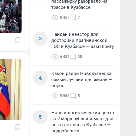
пассажирку разорвало на
трассе в Кузбассе
8 457
7
Найден инвестор для
3
достройки Крапивинской
ГЭС в Кузбассе — зам Шойгу
6 431
35
Какой район Новокузнецка
4
самый лучший для жизни —
опрос
5 853
5
Новый логистический центр
5
за 2 млрд рублей и мост для
него отстроят в Кузбассе —
подробности