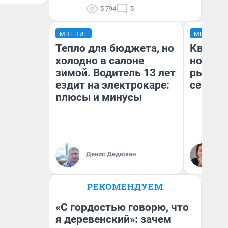
5 794
5
МНЕНИЕ
МНЕНИЕ
Тепло для бюджета, но
Кварти
холодно в салоне
но деш
зимой. Водитель 13 лет
рынок 
ездит на электрокаре:
сейчас
плюсы и минусы
Ек
Денис Дедюхин
ди
не
РЕКОМЕНДУЕМ
«С гордостью говорю, что
я деревенский»: зачем