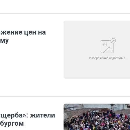
ижение цен на
ему
ущерба»: жители
нбургом