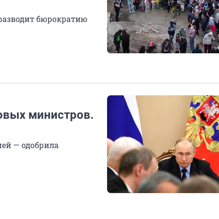
 разводит бюрократию
новых министров.
ией — одобрила