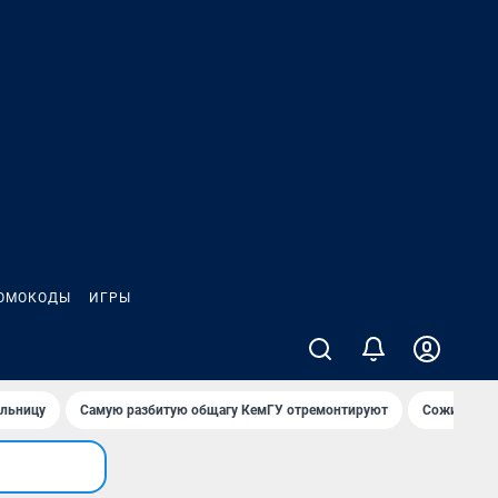
ОМОКОДЫ
ИГРЫ
ольницу
Самую разбитую общагу КемГУ отремонтируют
Сожительни