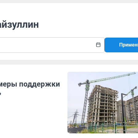
айзуллин
Примен
 меры поддержки
ь