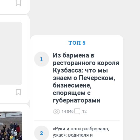
ТОП 5
Из бармена в
1
ресторанного короля
Кузбасса: что мы
знаем о Печерском,
бизнесмене,
спорящем с
губернаторами
14 046
12
«Руки и ноги разбросало,
2
ужас»: водителя и