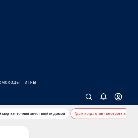
ОМОКОДЫ
ИГРЫ
й мэр-взяточник хочет выйти домой
Где и когда стоит смотреть звездоп