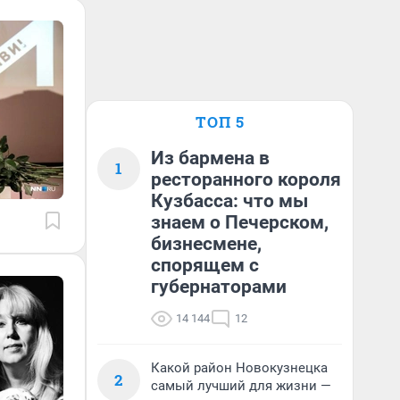
ТОП 5
Из бармена в
1
ресторанного короля
Кузбасса: что мы
знаем о Печерском,
бизнесмене,
спорящем с
губернаторами
14 144
12
Какой район Новокузнецка
2
самый лучший для жизни —