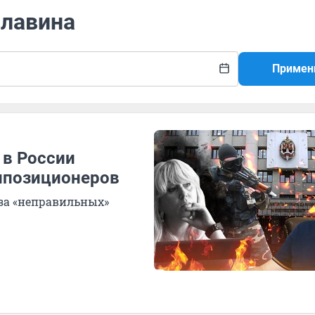
Славина
Примен
 в России
ппозиционеров
-за «неправильных»