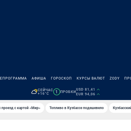
ЛЕПРОГРАММА
АФИША
ГОРОСКОП
КУРСЫ ВАЛЮТ
ZODY
ПР
USD 81,41
СЕЙЧАС
1
ПРОБКИ
+16°C
EUR 94,06
 проезд с картой «Мир»
Топливо в Кузбассе подешевело
Кузбасски