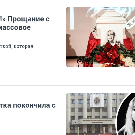
!» Прощание с
массовое
ткой, которая
ка покончила с