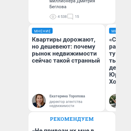
миллионера Дмитрия
Беглова
4 538
15
МНЕНИЕ
МНЕНИЕ
Квартиры дорожают,
«Сливо
но дешевеют: почему
разоча
рынок недвижимости
турист
сейчас такой странный
тысяч,
день гу
Юрског
Хогвар
Екатерина Торопова
Ян
директор агентства
недвижимости
РЕКОМЕНДУЕМ
«Не привози их мне в