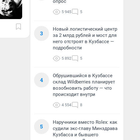
опрос
5 945
5
Новый логистический центр
3
за 2 млрд рублей и мост для
него отстроят в Кузбассе —
подробности
5 892
5
Обрушившийся в Кузбассе
4
склад Wildberries планирует
возобновить работу — что
происходит внутри
4 554
8
Наручники вместо Rolex: как
5
судили экс-главу Минздрава
Кузбасса и бывшего