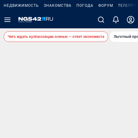
НЕДВИЖИМОСТЬ
ЗНАКОМСТВА
ПОГОДА
ФОРУМ
ТЕЛЕПРО
Чего ждать кузбассовцам осенью — ответ экономиста
Льготный про