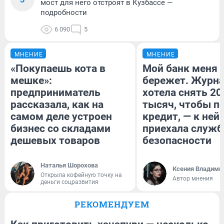
мост для него отстроят в Кузбассе —
подробности
6 090
5
МНЕНИЕ
МНЕНИЕ
«Покупаешь кота в
Мой банк меня
мешке»:
бережет. Журн
предприниматель
хотела снять 20
рассказала, как на
тысяч, чтобы п
самом деле устроен
кредит, — к ней
бизнес со складами
приехала служб
дешевых товаров
безопасности
Наталья Шорохова
Ксения Владими
Открыла кофейную точку на
Автор мнения
деньги соцразвития
РЕКОМЕНДУЕМ