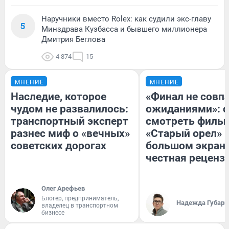
Наручники вместо Rolex: как судили экс-главу
5
Минздрава Кузбасса и бывшего миллионера
Дмитрия Беглова
4 874
15
МНЕНИЕ
МНЕНИЕ
Наследие, которое
«Финал не совпа
чудом не развалилось:
ожиданиями»: с
транспортный эксперт
смотреть филь
разнес миф о «вечных»
«Старый орел» 
советских дорогах
большом экран
честная реценз
Олег Арефьев
Блогер, предприниматель,
Надежда Губарь
владелец в транспортном
бизнесе