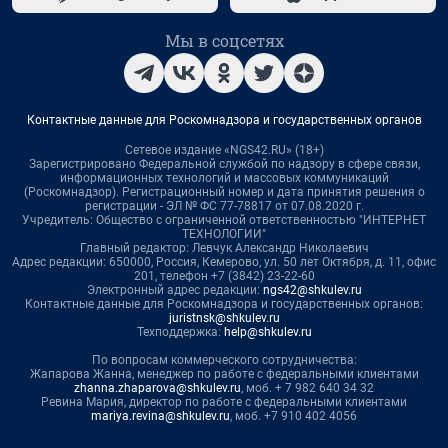
Мы в соцсетях
Контактные данные для Роскомнадзора и государственных органов
Сетевое издание «NGS42.RU» (18+)
Зарегистрировано Федеральной службой по надзору в сфере связи,
информационных технологий и массовых коммуникаций
(Роскомнадзор). Регистрационный номер и дата принятия решения о
регистрации - ЭЛ № ФС 77-78817 от 07.08.2020 г.
Учредитель: Общество с ограниченной ответственностью "ИНТЕРНЕТ
ТЕХНОЛОГИИ"
Главный редактор: Левчук Александр Николаевич
Адрес редакции: 650000, Россия, Кемерово, ул. 50 лет Октября, д. 11, офис
201, телефон +7 (3842) 23-22-60
Электронный адрес редакции:
ngs42@shkulev.ru
Контактные данные для Роскомнадзора и государственных органов:
juristnsk@shkulev.ru
Техподдержка:
help@shkulev.ru
По вопросам коммерческого сотрудничества:
Жапарова Жанна, менеджер по работе с федеральными клиентами
zhanna.zhaparova@shkulev.ru
, моб. + 7 982 640 34 32
Ревина Мария, директор по работе с федеральными клиентами
mariya.revina@shkulev.ru
, моб. +7 910 402 4056