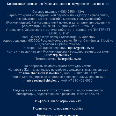
Контактные данные для Роскомнадзора и государственных органов
Сетевое издание «NGS42.RU» (18+)
Зарегистрировано Федеральной службой по надзору в сфере связи,
информационных технологий и массовых коммуникаций
(Роскомнадзор). Регистрационный номер и дата принятия решения о
регистрации - ЭЛ № ФС 77-78817 от 07.08.2020 г.
Учредитель: Общество с ограниченной ответственностью "ИНТЕРНЕТ
ТЕХНОЛОГИИ"
Главный редактор: Левчук Александр Николаевич
Адрес редакции: 650000, Россия, Кемерово, ул. 50 лет Октября, д. 11, офис
201, телефон +7 (3842) 23-22-60
Электронный адрес редакции:
ngs42@shkulev.ru
Контактные данные для Роскомнадзора и государственных органов:
juristnsk@shkulev.ru
Техподдержка:
help@shkulev.ru
По вопросам коммерческого сотрудничества:
Жапарова Жанна, менеджер по работе с федеральными клиентами
zhanna.zhaparova@shkulev.ru
, моб. + 7 982 640 34 32
Ревина Мария, директор по работе с федеральными клиентами
mariya.revina@shkulev.ru
, моб. +7 910 402 4056
Редакция сайта не несет ответственности за достоверность
информации, содержащейся в рекламных объявлениях.
Информация об ограничениях
Политика использования cookies
Рекомендательные системы