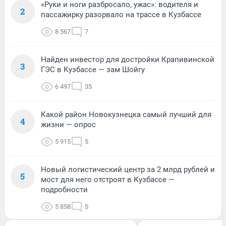
«Руки и ноги разбросало, ужас»: водителя и
2
пассажирку разорвало на трассе в Кузбассе
8 567
7
Найден инвестор для достройки Крапивинской
3
ГЭС в Кузбассе — зам Шойгу
6 497
35
Какой район Новокузнецка самый лучший для
4
жизни — опрос
5 915
5
Новый логистический центр за 2 млрд рублей и
5
мост для него отстроят в Кузбассе —
подробности
5 858
5