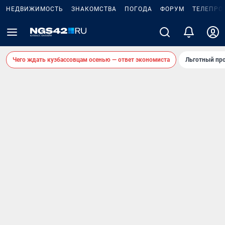
НЕДВИЖИМОСТЬ
ЗНАКОМСТВА
ПОГОДА
ФОРУМ
ТЕЛЕПРО
Чего ждать кузбассовцам осенью — ответ экономиста
Льготный про