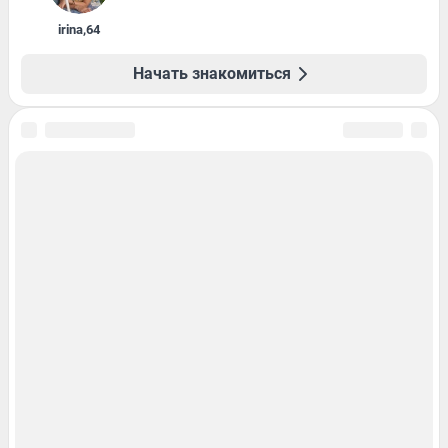
irina
,
64
Начать знакомиться