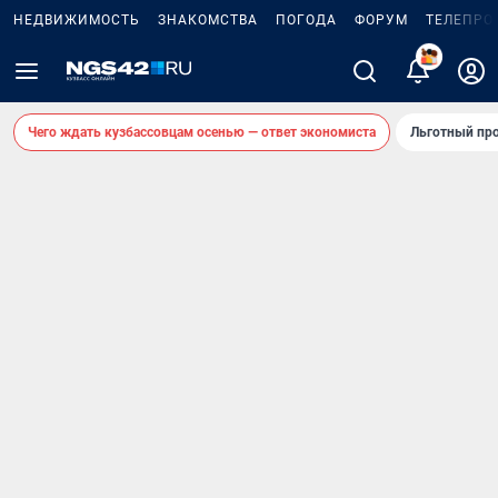
НЕДВИЖИМОСТЬ
ЗНАКОМСТВА
ПОГОДА
ФОРУМ
ТЕЛЕПРО
Чего ждать кузбассовцам осенью — ответ экономиста
Льготный про