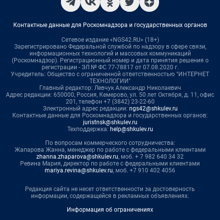
Контактные данные для Роскомнадзора и государственных органов
Сетевое издание «NGS42.RU» (18+)
Зарегистрировано Федеральной службой по надзору в сфере связи,
информационных технологий и массовых коммуникаций
(Роскомнадзор). Регистрационный номер и дата принятия решения о
регистрации - ЭЛ № ФС 77-78817 от 07.08.2020 г.
Учредитель: Общество с ограниченной ответственностью "ИНТЕРНЕТ
ТЕХНОЛОГИИ"
Главный редактор: Левчук Александр Николаевич
Адрес редакции: 650000, Россия, Кемерово, ул. 50 лет Октября, д. 11, офис
201, телефон +7 (3842) 23-22-60
Электронный адрес редакции:
ngs42@shkulev.ru
Контактные данные для Роскомнадзора и государственных органов:
juristnsk@shkulev.ru
Техподдержка:
help@shkulev.ru
По вопросам коммерческого сотрудничества:
Жапарова Жанна, менеджер по работе с федеральными клиентами
zhanna.zhaparova@shkulev.ru
, моб. + 7 982 640 34 32
Ревина Мария, директор по работе с федеральными клиентами
mariya.revina@shkulev.ru
, моб. +7 910 402 4056
Редакция сайта не несет ответственности за достоверность
информации, содержащейся в рекламных объявлениях.
Информация об ограничениях