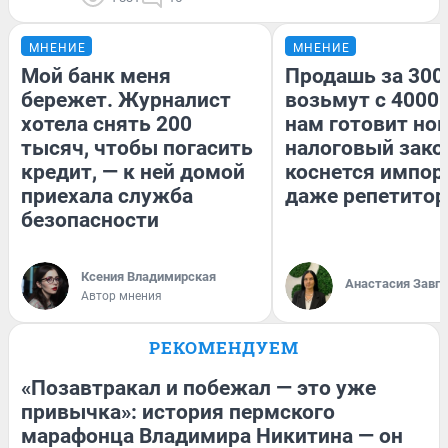
МНЕНИЕ
МНЕНИЕ
Мой банк меня
Продашь за 3000
бережет. Журналист
возьмут с 4000.
хотела снять 200
нам готовит но
тысяч, чтобы погасить
налоговый зако
кредит, — к ней домой
коснется импор
приехала служба
даже репетитор
безопасности
Ксения Владимирская
Анастасия Завг
Автор мнения
РЕКОМЕНДУЕМ
«Позавтракал и побежал — это уже
привычка»: история пермского
марафонца Владимира Никитина — он