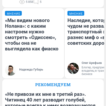
5 858
5
МНЕНИЕ
МНЕНИЕ
«Мы видим нового
Наследие, кото
Нолана»: с каким
чудом не разва
настроем нужно
транспортный э
смотреть «Одиссею»,
разнес миф о «
чтобы она не
советских доро
выглядела как фиаско
Олег Арефьев
Блогер, предприн
Надежда Губарь
владелец в тран
бизнесе
РЕКОМЕНДУЕМ
«Не привози их мне в третий раз».
Читинец 40 лет разводит голубей,
которые всегда к нему возвращаются