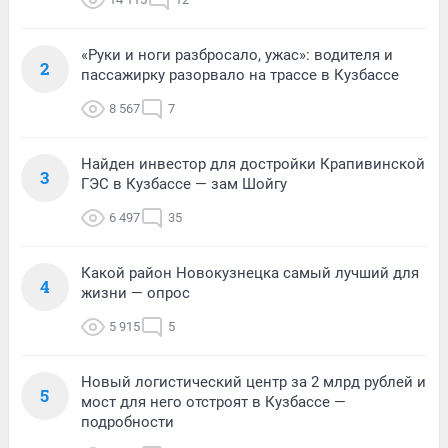
«Руки и ноги разбросало, ужас»: водителя и
2
пассажирку разорвало на трассе в Кузбассе
8 567
7
Найден инвестор для достройки Крапивинской
3
ГЭС в Кузбассе — зам Шойгу
6 497
35
Какой район Новокузнецка самый лучший для
4
жизни — опрос
5 915
5
Новый логистический центр за 2 млрд рублей и
5
мост для него отстроят в Кузбассе —
подробности