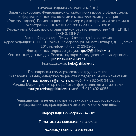
Сетевое издание «NGS42.RU» (18+)
Зарегистрировано Федеральной службой по надзору в сфере связи,
информационных технологий и массовых коммуникаций
(Роскомнадзор). Регистрационный номер и дата принятия решения о
регистрации - ЭЛ № ФС 77-78817 от 07.08.2020 г.
Учредитель: Общество с ограниченной ответственностью "ИНТЕРНЕТ
ТЕХНОЛОГИИ"
Главный редактор: Левчук Александр Николаевич
Адрес редакции: 650000, Россия, Кемерово, ул. 50 лет Октября, д. 11, офис
201, телефон +7 (3842) 23-22-60
Электронный адрес редакции:
ngs42@shkulev.ru
Контактные данные для Роскомнадзора и государственных органов:
juristnsk@shkulev.ru
Техподдержка:
help@shkulev.ru
По вопросам коммерческого сотрудничества:
Жапарова Жанна, менеджер по работе с федеральными клиентами
zhanna.zhaparova@shkulev.ru
, моб. + 7 982 640 34 32
Ревина Мария, директор по работе с федеральными клиентами
mariya.revina@shkulev.ru
, моб. +7 910 402 4056
Редакция сайта не несет ответственности за достоверность
информации, содержащейся в рекламных объявлениях.
Информация об ограничениях
Политика использования cookies
Рекомендательные системы