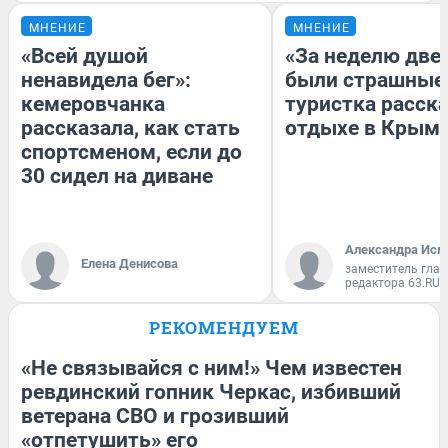
МНЕНИЕ
МНЕНИЕ
«Всей душой
«За неделю две
ненавидела бег»:
были страшные
кемеровчанка
туристка расска
рассказала, как стать
отдыхе в Крым
спортсменом, если до
30 сидел на диване
Александра Исм
Елена Денисова
заместитель глав
редактора 63.RU
РЕКОМЕНДУЕМ
«Не связывайся с ним!» Чем известен
ревдинский гопник Черкас, избивший
ветерана СВО и грозивший
«отпетушить» его