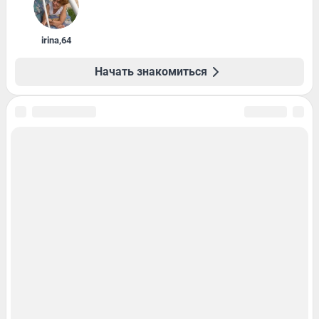
irina
,
64
Начать знакомиться